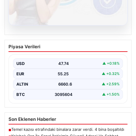
08.08.2026
Kelebek.Org İle Sanal İletişimin Güvenli
Piyasa Verileri
Adresi Ve Sohbet Deneyimi
Dijital çağında bireylerin güvenli bir şekilde irtibat
sağlaması kritik bir önem taşımaktadır. Güncel olarak…
USD
47.74
▲ +0.18%
EUR
55.25
▲ +0.32%
ALTIN
6660.6
▲ +2.59%
BTC
3095604
▲ +1.50%
Son Eklenen Haberler
Temel kazısı etrafındaki binalara zarar verdi. 4 bina boşaltıldı
■
Kelebek.Org İle Sanal İletişimin Güvenli Adresi Ve Sohbet