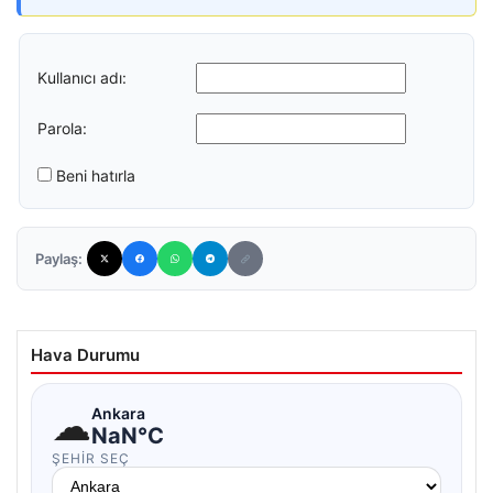
Kullanıcı adı:
Parola:
Beni hatırla
Paylaş:
Hava Durumu
☁
Ankara
NaN°C
ŞEHIR SEÇ