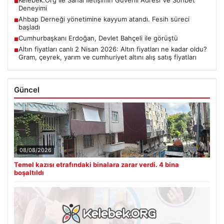
■
Deneyimi
Ahbap Derneği yönetimine kayyum atandı. Fesih süreci
■
başladı
Cumhurbaşkanı Erdoğan, Devlet Bahçeli ile görüştü
■
Altın fiyatları canlı 2 Nisan 2026: Altın fiyatları ne kadar oldu?
■
Gram, çeyrek, yarım ve cumhuriyet altını alış satış fiyatları
Güncel
08/08/2026
Temel kazısı etrafındaki binalara zarar verdi. 4 bina
boşaltıldı