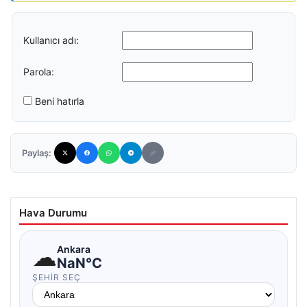
Kullanıcı adı:
Parola:
Beni hatırla
Paylaş:
Hava Durumu
☁
Ankara
NaN°C
ŞEHIR SEÇ