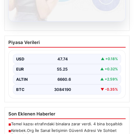
08.08.2026
Kelebek.Org İle Sanal İletişimin Güvenli
Piyasa Verileri
Adresi Ve Sohbet Deneyimi
Dijital çağında bireylerin güvenli bir şekilde irtibat
sağlaması kritik bir önem taşımaktadır. Güncel olarak…
USD
47.74
▲ +0.18%
EUR
55.25
▲ +0.32%
ALTIN
6660.6
▲ +2.59%
BTC
3084190
▼ -0.35%
Son Eklenen Haberler
Temel kazısı etrafındaki binalara zarar verdi. 4 bina boşaltıldı
■
Kelebek.Org İle Sanal İletişimin Güvenli Adresi Ve Sohbet
■