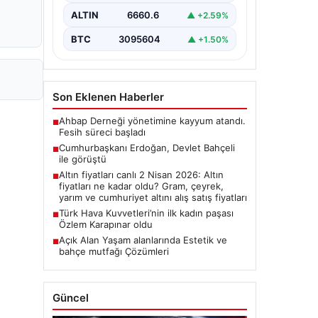
ALTIN
6660.6
▲ +2.59%
BTC
3095604
▲ +1.50%
Son Eklenen Haberler
Ahbap Derneği yönetimine kayyum atandı.
■
Fesih süreci başladı
Cumhurbaşkanı Erdoğan, Devlet Bahçeli
■
ile görüştü
Altın fiyatları canlı 2 Nisan 2026: Altın
■
fiyatları ne kadar oldu? Gram, çeyrek,
yarım ve cumhuriyet altını alış satış fiyatları
Türk Hava Kuvvetleri’nin ilk kadın paşası
■
Özlem Karapınar oldu
Açık Alan Yaşam alanlarında Estetik ve
■
bahçe mutfağı Çözümleri
Güncel