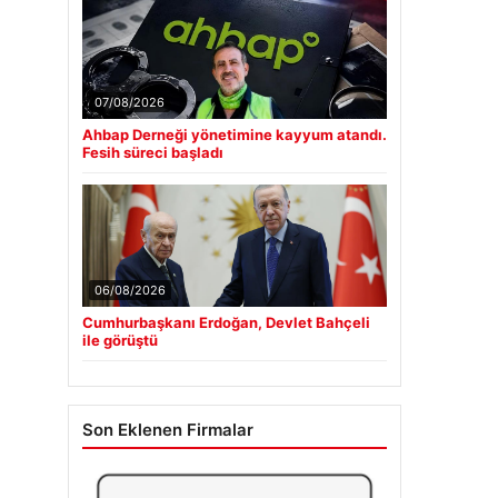
07/08/2026
Ahbap Derneği yönetimine kayyum atandı.
Fesih süreci başladı
06/08/2026
Cumhurbaşkanı Erdoğan, Devlet Bahçeli
ile görüştü
Son Eklenen Firmalar