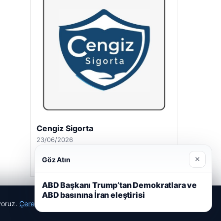
Cengiz Sigorta
23/06/2026
×
Göz Atın
ABD Başkanı Trump’tan Demokratlara ve
ABD basınına İran eleştirisi
ıyoruz.
Çerez Politikamız
Reddet
Kabul Et