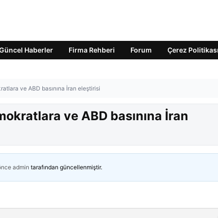
Güncel Haberler
Firma Rehberi
Forum
Çerez Politikas
lara ve ABD basınına İran eleştirisi
okratlara ve ABD basınına İran
 önce
admin
tarafından güncellenmiştir.