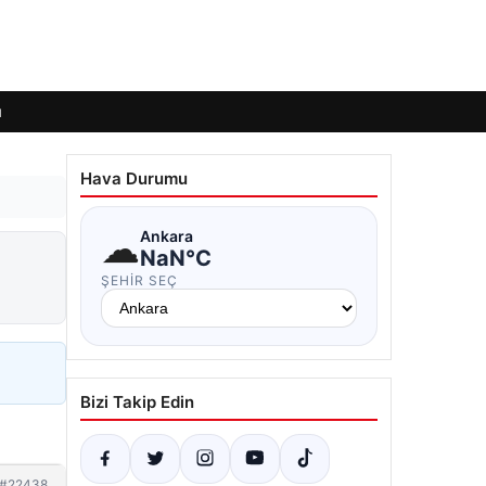
ı
Hava Durumu
☁
Ankara
NaN°C
ŞEHIR SEÇ
Bizi Takip Edin
#22438