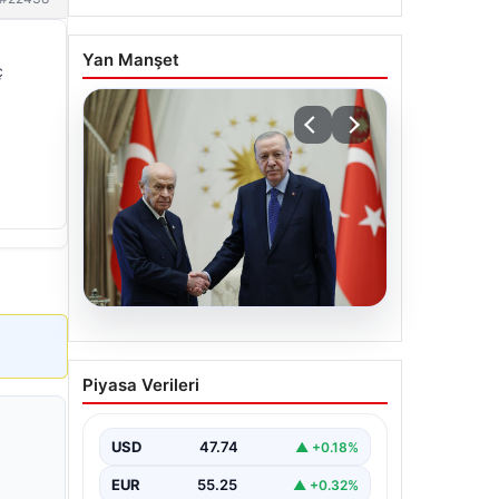
Yan Manşet
ç
06.08.2026
Cumhurbaşkanı Erdoğan,
Piyasa Verileri
Devlet Bahçeli ile görüştü
USD
47.74
▲ +0.18%
EUR
55.25
▲ +0.32%