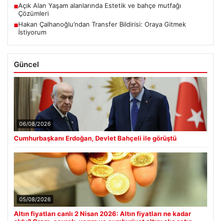
Açık Alan Yaşam alanlarında Estetik ve bahçe mutfağı
■
Çözümleri
Hakan Çalhanoğlu’ndan Transfer Bildirisi: Oraya Gitmek
■
İstiyorum
Güncel
06/08/2026
Cumhurbaşkanı Erdoğan, Devlet Bahçeli ile görüştü
05/08/2026
Altın fiyatları canlı 2 Nisan 2026: Altın fiyatları ne kadar