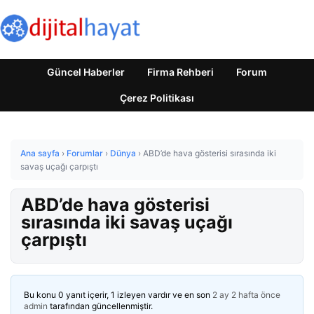
Güncel Haberler
Firma Rehberi
Forum
Çerez Politikası
Ana sayfa
›
Forumlar
›
Dünya
›
ABD’de hava gösterisi sırasında iki
savaş uçağı çarpıştı
ABD’de hava gösterisi
sırasında iki savaş uçağı
çarpıştı
Bu konu 0 yanıt içerir, 1 izleyen vardır ve en son
2 ay 2 hafta önce
admin
tarafından güncellenmiştir.