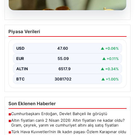
05.08.2026
Altın fiyatları canlı 2 Nisan 2026: Altın
Piyasa Verileri
fiyatları ne kadar oldu? Gram, çeyrek,
yarım ve cumhuriyet altını alış satış
fiyatları
USD
47.60
▲ +0.06%
EUR
55.09
▲ +0.11%
ALTIN
6517.9
▲ +0.34%
BTC
3081702
▲ +1.00%
Son Eklenen Haberler
Cumhurbaşkanı Erdoğan, Devlet Bahçeli ile görüştü
■
Altın fiyatları canlı 2 Nisan 2026: Altın fiyatları ne kadar oldu?
■
Gram, çeyrek, yarım ve cumhuriyet altını alış satış fiyatları
Türk Hava Kuvvetleri’nin ilk kadın paşası Özlem Karapınar oldu
■