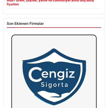
oldu? Gram, çeyrek, yarım ve cumhuriyet altını alış satış
fiyatları
Son Eklenen Firmalar