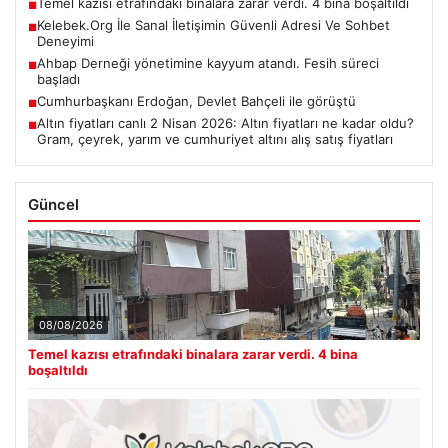
Temel kazısı etrafındaki binalara zarar verdi. 4 bina boşaltıldı
■
Kelebek.Org İle Sanal İletişimin Güvenli Adresi Ve Sohbet
■
Deneyimi
Ahbap Derneği yönetimine kayyum atandı. Fesih süreci
■
başladı
Cumhurbaşkanı Erdoğan, Devlet Bahçeli ile görüştü
■
Altın fiyatları canlı 2 Nisan 2026: Altın fiyatları ne kadar oldu?
■
Gram, çeyrek, yarım ve cumhuriyet altını alış satış fiyatları
Güncel
08/08/2026
Temel kazısı etrafındaki binalara zarar verdi. 4 bina
boşaltıldı