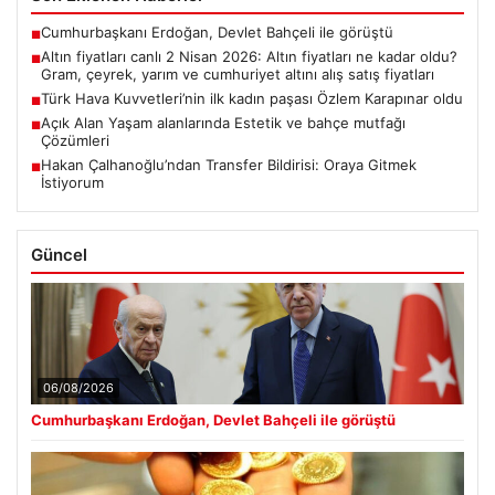
Cumhurbaşkanı Erdoğan, Devlet Bahçeli ile görüştü
■
Altın fiyatları canlı 2 Nisan 2026: Altın fiyatları ne kadar oldu?
■
Gram, çeyrek, yarım ve cumhuriyet altını alış satış fiyatları
Türk Hava Kuvvetleri’nin ilk kadın paşası Özlem Karapınar oldu
■
Açık Alan Yaşam alanlarında Estetik ve bahçe mutfağı
■
Çözümleri
Hakan Çalhanoğlu’ndan Transfer Bildirisi: Oraya Gitmek
■
İstiyorum
Güncel
06/08/2026
Cumhurbaşkanı Erdoğan, Devlet Bahçeli ile görüştü