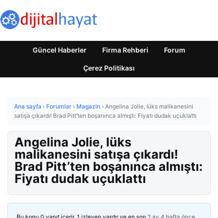
Güncel Haberler
Firma Rehberi
Forum
Çerez Politikası
Ana sayfa
›
Forumlar
›
Magazin
›
Angelina Jolie, lüks malikanesini
satışa çıkardı! Brad Pitt’ten boşanınca almıştı: Fiyatı dudak uçuklattı
Angelina Jolie, lüks
malikanesini satışa çıkardı!
Brad Pitt’ten boşanınca almıştı:
Fiyatı dudak uçuklattı
Bu konu 0 yanıt içerir, 1 izleyen vardır ve en son
2 ay 4 hafta önce