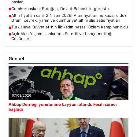
başladı
Cumhurbaşkanı Erdoğan, Devlet Bahçeli ile görüştü
■
Altın fiyatları canlı 2 Nisan 2026: Altın fiyatları ne kadar oldu?
■
Gram, çeyrek, yarım ve cumhuriyet altını alış satış fiyatları
Türk Hava Kuvvetleri’nin ilk kadın paşası Özlem Karapınar oldu
■
Açık Alan Yaşam alanlarında Estetik ve bahçe mutfağı
■
Çözümleri
Güncel
07/08/2026
Ahbap Derneği yönetimine kayyum atandı. Fesih süreci
başladı