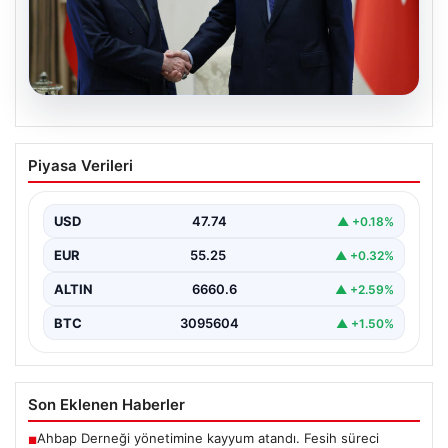
06.08.2026
Cumhurbaşkanı Erdoğan, Devlet
Piyasa Verileri
Bahçeli ile görüştü
USD
47.74
▲ +0.18%
EUR
55.25
▲ +0.32%
ALTIN
6660.6
▲ +2.59%
BTC
3095604
▲ +1.50%
Son Eklenen Haberler
Ahbap Derneği yönetimine kayyum atandı. Fesih süreci
■