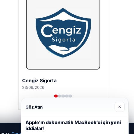
Cengiz Sigorta
23/06/2026
×
Göz Atın
Apple’ın dokunmatik MacBook’u için yeni
iddialar!
ıyoruz.
Çerez Politikamız
Reddet
Kabul Et