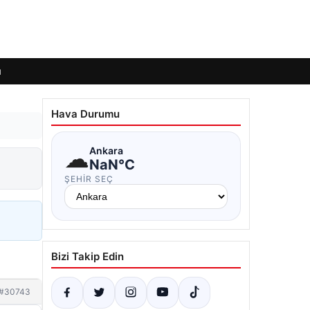
ı
Hava Durumu
☁
Ankara
NaN°C
ŞEHIR SEÇ
Bizi Takip Edin
#30743