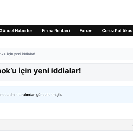
Güncel Haberler
Firma Rehberi
Forum
Çerez Politikas
u için yeni iddialar!
’u için yeni iddialar!
önce
admin
tarafından güncellenmiştir.