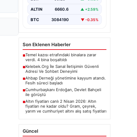
ALTIN
6660.6
▲ +2.59%
BTC
3084190
▼ -0.35%
Son Eklenen Haberler
Temel kazısı etrafındaki binalara zarar
■
verdi. 4 bina boşaltıldı
Kelebek.Org İle Sanal İletişimin Güvenli
■
Adresi Ve Sohbet Deneyimi
Ahbap Derneği yönetimine kayyum atandı.
■
Fesih süreci başladı
Cumhurbaşkanı Erdoğan, Devlet Bahçeli
■
ile görüştü
Altın fiyatları canlı 2 Nisan 2026: Altın
■
fiyatları ne kadar oldu? Gram, çeyrek,
yarım ve cumhuriyet altını alış satış fiyatları
Güncel