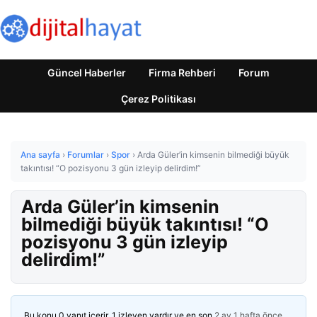
Güncel Haberler
Firma Rehberi
Forum
Çerez Politikası
Ana sayfa
›
Forumlar
›
Spor
›
Arda Güler’in kimsenin bilmediği büyük
takıntısı! “O pozisyonu 3 gün izleyip delirdim!”
Arda Güler’in kimsenin
bilmediği büyük takıntısı! “O
pozisyonu 3 gün izleyip
delirdim!”
Bu konu 0 yanıt içerir, 1 izleyen vardır ve en son
2 ay 1 hafta önce