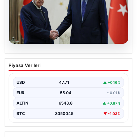
06.08.2026
Cumhurbaşkanı Erdoğan, Devlet
Piyasa Verileri
Bahçeli ile görüştü
USD
47.71
▲ +0.16%
EUR
55.04
• 0.01%
ALTIN
6548.8
▲ +0.87%
BTC
3050045
▼ -1.03%