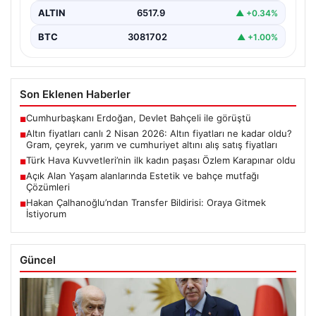
ALTIN
6517.9
▲ +0.34%
BTC
3081702
▲ +1.00%
Son Eklenen Haberler
Cumhurbaşkanı Erdoğan, Devlet Bahçeli ile görüştü
■
Altın fiyatları canlı 2 Nisan 2026: Altın fiyatları ne kadar oldu?
■
Gram, çeyrek, yarım ve cumhuriyet altını alış satış fiyatları
Türk Hava Kuvvetleri’nin ilk kadın paşası Özlem Karapınar oldu
■
Açık Alan Yaşam alanlarında Estetik ve bahçe mutfağı
■
Çözümleri
Hakan Çalhanoğlu’ndan Transfer Bildirisi: Oraya Gitmek
■
İstiyorum
Güncel