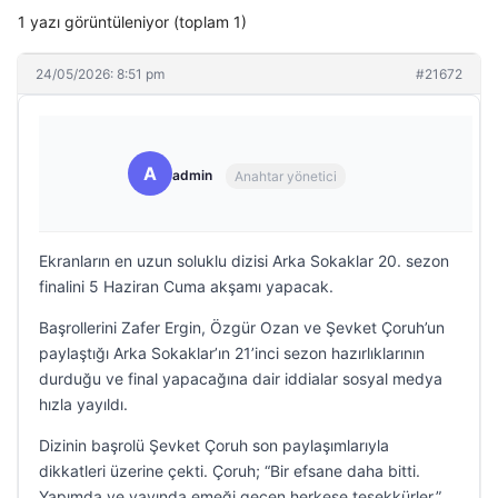
1 yazı görüntüleniyor (toplam 1)
24/05/2026: 8:51 pm
#21672
A
admin
Anahtar yönetici
Ekranların en uzun soluklu dizisi Arka Sokaklar 20. sezon
finalini 5 Haziran Cuma akşamı yapacak.
Başrollerini Zafer Ergin, Özgür Ozan ve Şevket Çoruh’un
paylaştığı Arka Sokaklar’ın 21’inci sezon hazırlıklarının
durduğu ve final yapacağına dair iddialar sosyal medya
hızla yayıldı.
Dizinin başrolü Şevket Çoruh son paylaşımlarıyla
dikkatleri üzerine çekti. Çoruh; “Bir efsane daha bitti.
Yapımda ve yayında emeği geçen herkese teşekkürler.”