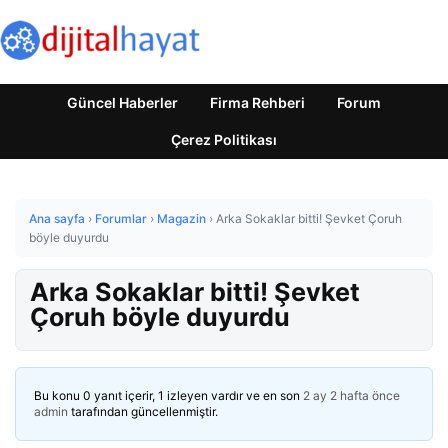
Güncel Haberler
Firma Rehberi
Forum
Çerez Politikası
Ana sayfa
›
Forumlar
›
Magazin
›
Arka Sokaklar bitti! Şevket Çoruh
böyle duyurdu
Arka Sokaklar bitti! Şevket
Çoruh böyle duyurdu
Bu konu 0 yanıt içerir, 1 izleyen vardır ve en son
2 ay 2 hafta önce
admin
tarafından güncellenmiştir.