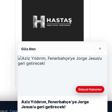
×
Göz Atın
Hastaş Beton
26/05/2026
Güncel Haberler
Aziz Yıldırım, Fenerbahçe’ye Jorge
Jesus’u geri getirecek!
ıyoruz.
Çerez Politikamız
Reddet
Kabul Et