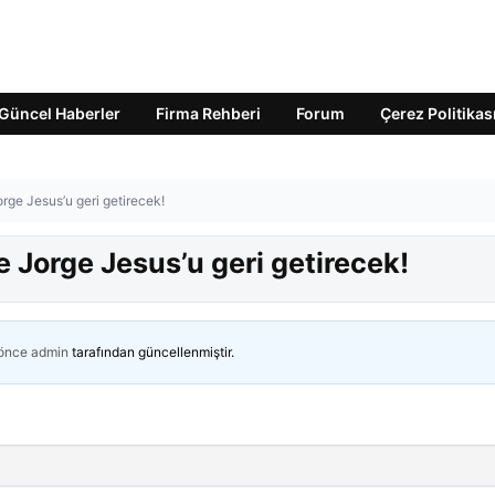
Güncel Haberler
Firma Rehberi
Forum
Çerez Politikas
rge Jesus’u geri getirecek!
e Jorge Jesus’u geri getirecek!
 önce
admin
tarafından güncellenmiştir.