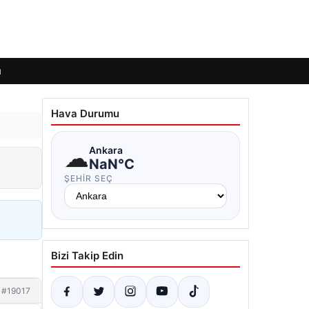
ı
Hava Durumu
☁
Ankara
NaN°C
ŞEHIR SEÇ
Bizi Takip Edin
#19017