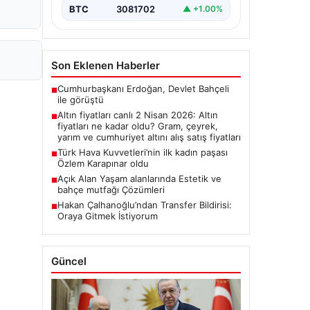
ALTIN
6517.9
▲ +0.34%
BTC
3081702
▲ +1.00%
Son Eklenen Haberler
Cumhurbaşkanı Erdoğan, Devlet Bahçeli
■
ile görüştü
Altın fiyatları canlı 2 Nisan 2026: Altın
■
fiyatları ne kadar oldu? Gram, çeyrek,
yarım ve cumhuriyet altını alış satış fiyatları
Türk Hava Kuvvetleri’nin ilk kadın paşası
■
Özlem Karapınar oldu
Açık Alan Yaşam alanlarında Estetik ve
■
bahçe mutfağı Çözümleri
Hakan Çalhanoğlu’ndan Transfer Bildirisi:
■
Oraya Gitmek İstiyorum
Güncel