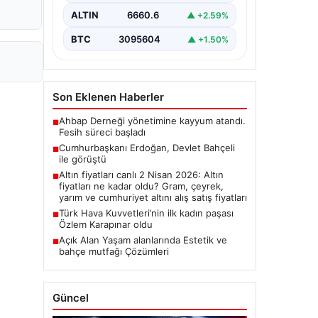
ALTIN
6660.6
▲ +2.59%
BTC
3095604
▲ +1.50%
Son Eklenen Haberler
Ahbap Derneği yönetimine kayyum atandı.
■
Fesih süreci başladı
Cumhurbaşkanı Erdoğan, Devlet Bahçeli
■
ile görüştü
Altın fiyatları canlı 2 Nisan 2026: Altın
■
fiyatları ne kadar oldu? Gram, çeyrek,
yarım ve cumhuriyet altını alış satış fiyatları
Türk Hava Kuvvetleri’nin ilk kadın paşası
■
Özlem Karapınar oldu
Açık Alan Yaşam alanlarında Estetik ve
■
bahçe mutfağı Çözümleri
Güncel