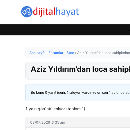
Ana sayfa
›
Forumlar
›
Spor
›
Aziz Yıldırım’dan loca sahiplerin
Aziz Yıldırım’dan loca sahip
Bu konu 0 yanıt içerir, 1 izleyen vardır ve en son
1 ay önce
ad
1 yazı görüntüleniyor (toplam 1)
03/07/2026: 3:35 am