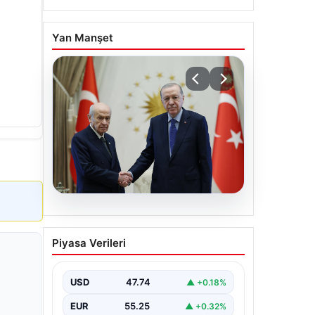
Yan Manşet
06.08.2026
Cumhurbaşkanı Erdoğan,
Piyasa Verileri
Devlet Bahçeli ile görüştü
USD
47.74
▲ +0.18%
EUR
55.25
▲ +0.32%