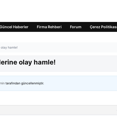
Güncel Haberler
Firma Rehberi
Forum
Çerez Politikas
e olay hamle!
lerine olay hamle!
min
tarafından güncellenmiştir.