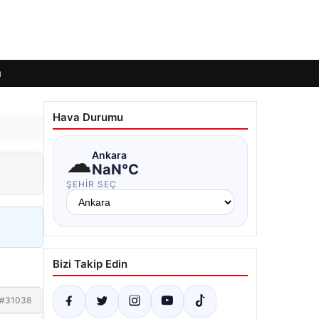
ı
Hava Durumu
☁
Ankara
NaN°C
ŞEHIR SEÇ
Bizi Takip Edin
#31038