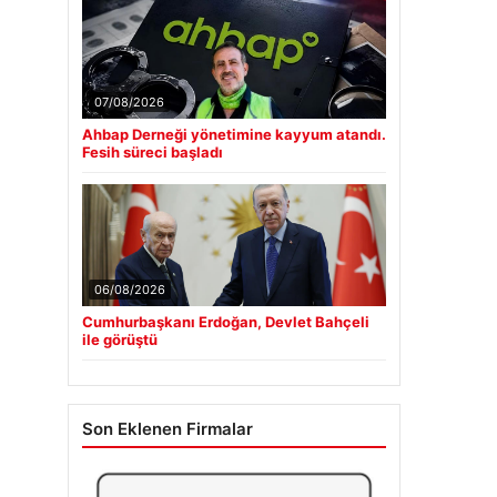
07/08/2026
Ahbap Derneği yönetimine kayyum atandı.
Fesih süreci başladı
06/08/2026
Cumhurbaşkanı Erdoğan, Devlet Bahçeli
ile görüştü
Son Eklenen Firmalar