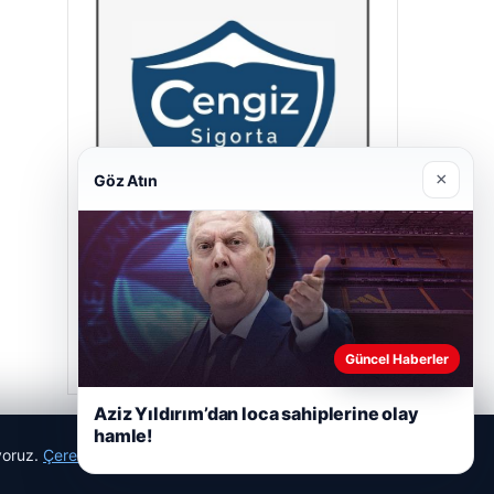
×
Göz Atın
Cengiz Sigorta
23/06/2026
Güncel Haberler
Aziz Yıldırım’dan loca sahiplerine olay
hamle!
ıyoruz.
Çerez Politikamız
Reddet
Kabul Et