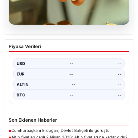
05.08.2026
Altın fiyatları canlı 2 Nisan 2026: Altın
Piyasa Verileri
fiyatları ne kadar oldu? Gram, çeyrek,
yarım ve cumhuriyet altını alış satış
fiyatları
USD
--
--
EUR
--
--
ALTIN
--
--
BTC
--
--
Son Eklenen Haberler
Cumhurbaşkanı Erdoğan, Devlet Bahçeli ile görüştü
■
Altın fiyatları canlı 2 Nisan 2026: Altın fiyatları ne kadar oldu?
■