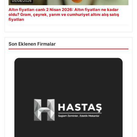
05/08/2026
Altın fiyatları canlı 2 Nisan 2026: Altın fiyatları ne kadar
oldu? Gram, çeyrek, yarım ve cumhuriyet altını alış satış
fiyatları
Son Eklenen Firmalar