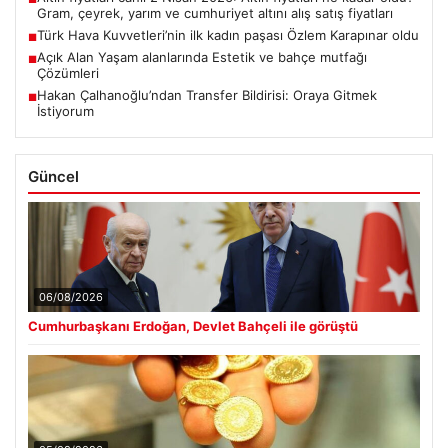
Gram, çeyrek, yarım ve cumhuriyet altını alış satış fiyatları
Türk Hava Kuvvetleri’nin ilk kadın paşası Özlem Karapınar oldu
■
Açık Alan Yaşam alanlarında Estetik ve bahçe mutfağı
■
Çözümleri
Hakan Çalhanoğlu’ndan Transfer Bildirisi: Oraya Gitmek
■
İstiyorum
Güncel
06/08/2026
Cumhurbaşkanı Erdoğan, Devlet Bahçeli ile görüştü