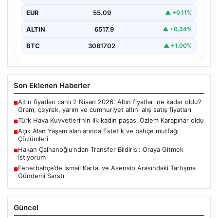
EUR
55.09
▲ +0.11%
ALTIN
6517.9
▲ +0.34%
BTC
3081702
▲ +1.00%
Son Eklenen Haberler
Altın fiyatları canlı 2 Nisan 2026: Altın fiyatları ne kadar oldu?
■
Gram, çeyrek, yarım ve cumhuriyet altını alış satış fiyatları
Türk Hava Kuvvetleri’nin ilk kadın paşası Özlem Karapınar oldu
■
Açık Alan Yaşam alanlarında Estetik ve bahçe mutfağı
■
Çözümleri
Hakan Çalhanoğlu’ndan Transfer Bildirisi: Oraya Gitmek
■
İstiyorum
Fenerbahçe’de İsmail Kartal ve Asensio Arasındaki Tartışma
■
Gündemi Sarstı
Güncel