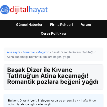
Güncel Haberler
Firma Rehberi
Forum
Çerez Politikası
Ana sayfa
›
Forumlar
›
Magazin
›
Başak Dizer ile Kıvanç Tatlıtuğ’un
Atina kaçamağı! Romantik pozlara beğeni yağdı
Başak Dizer ile Kıvanç
Tatlıtuğ’un Atina kaçamağı!
Romantik pozlara beğeni yağdı
Bu konu 0 yanıt içerir, 1 izleyen vardır ve en son
2 ay 4 hafta önce
admin
tarafından güncellenmiştir.