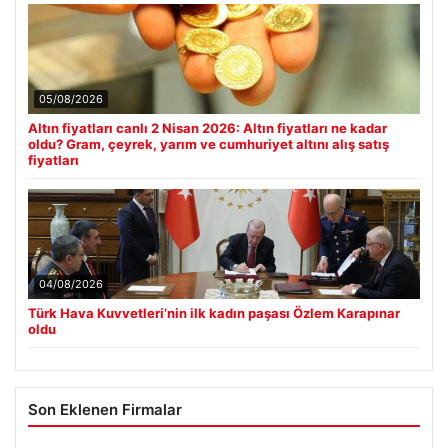
05/08/2026
Altın fiyatları canlı 2 Nisan 2026: Altın fiyatları ne kadar
oldu? Gram, çeyrek, yarım ve cumhuriyet altını alış satış
fiyatları
04/08/2026
Türk Hava Kuvvetleri’nin ilk kadın paşası Özlem Karapınar
oldu
Son Eklenen Firmalar