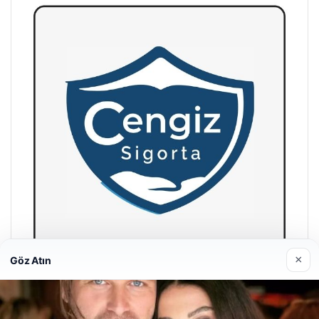
×
Göz Atın
Hastaş Beton
26/05/2026