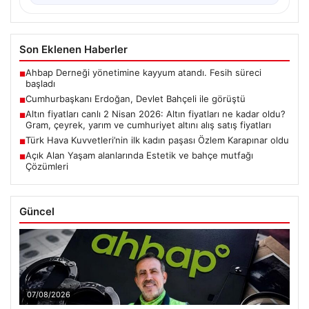
Son Eklenen Haberler
Ahbap Derneği yönetimine kayyum atandı. Fesih süreci
■
başladı
Cumhurbaşkanı Erdoğan, Devlet Bahçeli ile görüştü
■
Altın fiyatları canlı 2 Nisan 2026: Altın fiyatları ne kadar oldu?
■
Gram, çeyrek, yarım ve cumhuriyet altını alış satış fiyatları
Türk Hava Kuvvetleri’nin ilk kadın paşası Özlem Karapınar oldu
■
Açık Alan Yaşam alanlarında Estetik ve bahçe mutfağı
■
Çözümleri
Güncel
07/08/2026