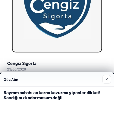
Cengiz Sigorta
23/06/2026
×
Göz Atın
Web sitemizi nasıl kullandığınızı daha iyi anlayabilmek,
deneyiminizi kişiselleştirmek ve geliştirmek amacıyla çerezler
kullanıyoruz.
Çerez Politikamız
Bayram sabahı aç karna kavurma yiyenler dikkat!
Sandığınız kadar masum değil
Reddet
Kabul Et
© 2026 Dijital Hayat – Güncel Haberler