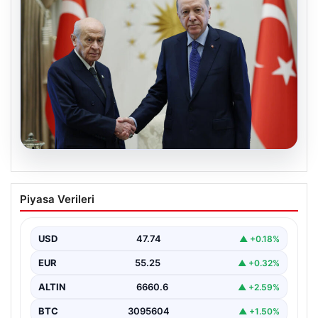
06.08.2026
Cumhurbaşkanı Erdoğan, Devlet
Piyasa Verileri
Bahçeli ile görüştü
USD
47.74
▲ +0.18%
EUR
55.25
▲ +0.32%
ALTIN
6660.6
▲ +2.59%
BTC
3095604
▲ +1.50%