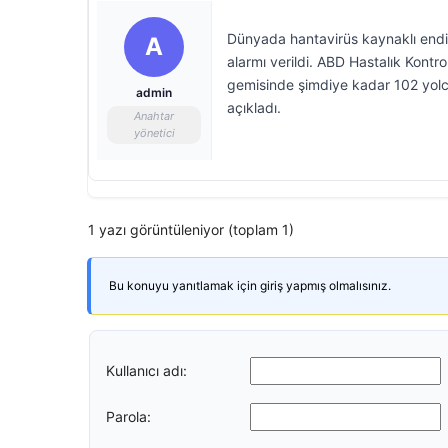
Dünyada hantavirüs kaynaklı endiş
A
alarmı verildi. ABD Hastalık Kont
gemisinde şimdiye kadar 102 yolcu
admin
açıkladı.
Anahtar
yönetici
1 yazı görüntüleniyor (toplam 1)
Bu konuyu yanıtlamak için giriş yapmış olmalısınız.
Kullanıcı adı:
Parola: