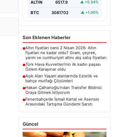
ALTIN
6517.9
▲ +0.34%
BTC
3081702
▲ +1.00%
Son Eklenen Haberler
Altın fiyatları canlı 2 Nisan 2026: Altın
■
fiyatları ne kadar oldu? Gram, çeyrek,
yarım ve cumhuriyet altını alış satış fiyatları
Türk Hava Kuvvetleri’nin ilk kadın paşası
■
Özlem Karapınar oldu
Açık Alan Yaşam alanlarında Estetik ve
■
bahçe mutfağı Çözümleri
Hakan Çalhanoğlu’ndan Transfer Bildirisi:
■
Oraya Gitmek İstiyorum
Fenerbahçe’de İsmail Kartal ve Asensio
■
Arasındaki Tartışma Gündemi Sarstı
Güncel