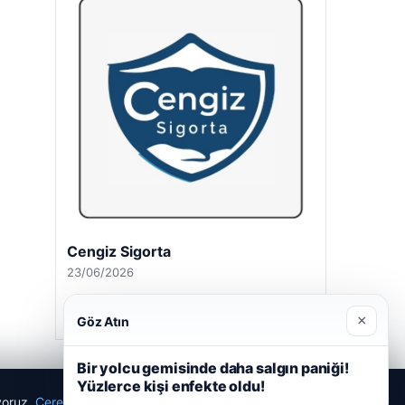
Cengiz Sigorta
23/06/2026
×
Göz Atın
Bir yolcu gemisinde daha salgın paniği!
Yüzlerce kişi enfekte oldu!
ıyoruz.
Çerez Politikamız
Reddet
Kabul Et