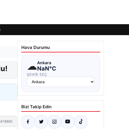
ı
Hava Durumu
☁
Ankara
du!
NaN°C
ŞEHIR SEÇ
Bizi Takip Edin
#18860