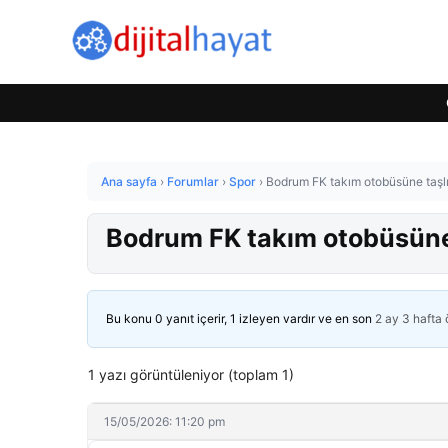
Ana sayfa
›
Forumlar
›
Spor
›
Bodrum FK takım otobüsüne taşlı 
Bodrum FK takım otobüsüne t
Bu konu 0 yanıt içerir, 1 izleyen vardır ve en son
2 ay 3 hafta
1 yazı görüntüleniyor (toplam 1)
15/05/2026: 11:20 pm