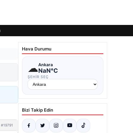
ı
Hava Durumu
☁
Ankara
NaN°C
ŞEHIR SEÇ
Bizi Takip Edin
#19791