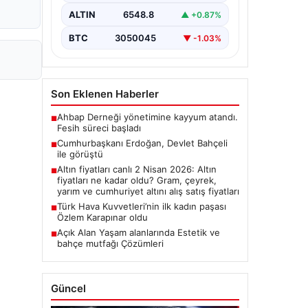
ALTIN
6548.8
▲ +0.87%
BTC
3050045
▼ -1.03%
Son Eklenen Haberler
Ahbap Derneği yönetimine kayyum atandı.
■
Fesih süreci başladı
Cumhurbaşkanı Erdoğan, Devlet Bahçeli
■
ile görüştü
Altın fiyatları canlı 2 Nisan 2026: Altın
■
fiyatları ne kadar oldu? Gram, çeyrek,
yarım ve cumhuriyet altını alış satış fiyatları
Türk Hava Kuvvetleri’nin ilk kadın paşası
■
Özlem Karapınar oldu
Açık Alan Yaşam alanlarında Estetik ve
■
bahçe mutfağı Çözümleri
Güncel