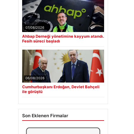
07/08/2026
Ahbap Derneği yönetimine kayyum atandı.
Fesih süreci başladı
06/08/2026
Cumhurbaşkanı Erdoğan, Devlet Bahçeli
ile görüştü
Son Eklenen Firmalar