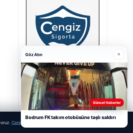
×
Göz Atın
Cengiz Sigorta
23/06/2026
Güncel Haberler
Bodrum FK takım otobüsüne taşlı saldırı
ıyoruz.
Çerez Politikamız
Reddet
Kabul Et