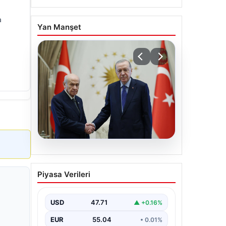
a
Yan Manşet
06.08.2026
Cumhurbaşkanı Erdoğan,
Piyasa Verileri
Devlet Bahçeli ile görüştü
USD
47.71
▲ +0.16%
EUR
55.04
• 0.01%