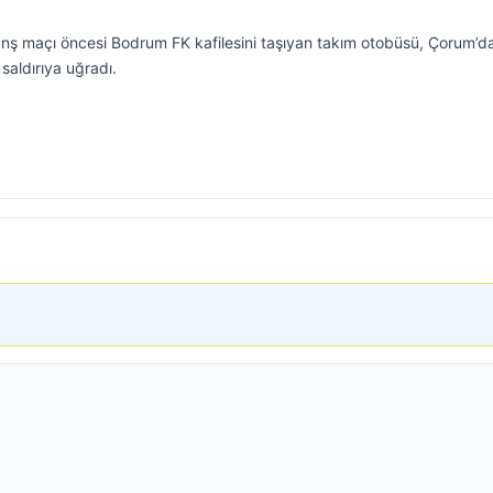
övanş maçı öncesi Bodrum FK kafilesini taşıyan takım otobüsü, Çorum’d
 saldırıya uğradı.