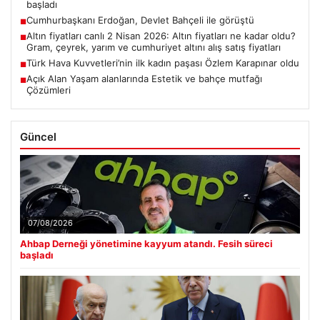
başladı
Cumhurbaşkanı Erdoğan, Devlet Bahçeli ile görüştü
■
Altın fiyatları canlı 2 Nisan 2026: Altın fiyatları ne kadar oldu?
■
Gram, çeyrek, yarım ve cumhuriyet altını alış satış fiyatları
Türk Hava Kuvvetleri’nin ilk kadın paşası Özlem Karapınar oldu
■
Açık Alan Yaşam alanlarında Estetik ve bahçe mutfağı
■
Çözümleri
Güncel
07/08/2026
Ahbap Derneği yönetimine kayyum atandı. Fesih süreci
başladı