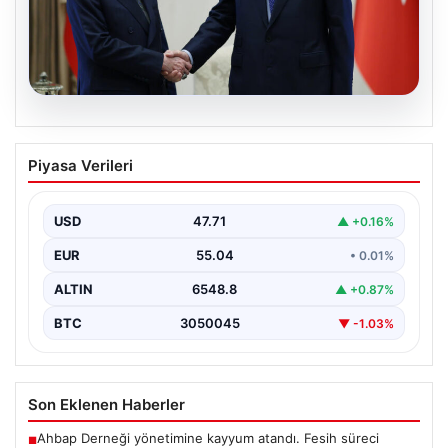
06.08.2026
Cumhurbaşkanı Erdoğan, Devlet
Piyasa Verileri
Bahçeli ile görüştü
USD
47.71
▲ +0.16%
EUR
55.04
• 0.01%
ALTIN
6548.8
▲ +0.87%
BTC
3050045
▼ -1.03%
Son Eklenen Haberler
Ahbap Derneği yönetimine kayyum atandı. Fesih süreci
■