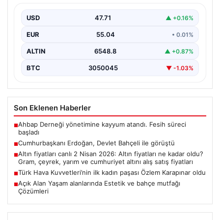
USD
47.71
▲ +0.16%
EUR
55.04
• 0.01%
ALTIN
6548.8
▲ +0.87%
BTC
3050045
▼ -1.03%
Son Eklenen Haberler
Ahbap Derneği yönetimine kayyum atandı. Fesih süreci
■
başladı
Cumhurbaşkanı Erdoğan, Devlet Bahçeli ile görüştü
■
Altın fiyatları canlı 2 Nisan 2026: Altın fiyatları ne kadar oldu?
■
Gram, çeyrek, yarım ve cumhuriyet altını alış satış fiyatları
Türk Hava Kuvvetleri’nin ilk kadın paşası Özlem Karapınar oldu
■
Açık Alan Yaşam alanlarında Estetik ve bahçe mutfağı
■
Çözümleri