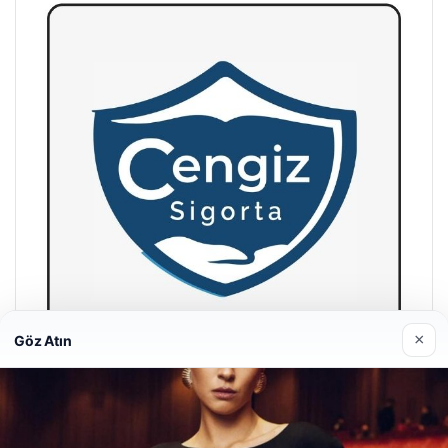
×
Göz Atın
Hastaş Beton
26/05/2026