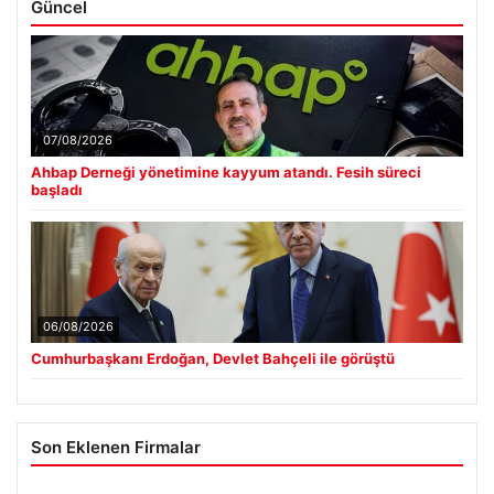
Güncel
07/08/2026
Ahbap Derneği yönetimine kayyum atandı. Fesih süreci
başladı
06/08/2026
Cumhurbaşkanı Erdoğan, Devlet Bahçeli ile görüştü
Son Eklenen Firmalar