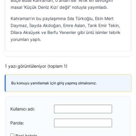
Buçe Buse Kahraman, o anları ise “Artık en sevdiğim
masal ‘Küçük Deniz Kızı’ değil” notuyla yayımladı.
Kahraman’ın bu paylaşımına Sıla Türkoğlu, Ekin Mert
Daymaz, İlayda Akdoğan, Emre Aslan, Tarık Emir Tekin,
Dilara Aksüyek ve Berfu Yenenler gibi ünlü isimler tebrik
yorumları yaptı.
1 yazı görüntüleniyor (toplam 1)
Bu konuyu yanıtlamak için giriş yapmış olmalısınız.
Kullanıcı adı:
Parola:
Beni hatırla