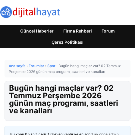
Güncel Haberler
Firma Rehberi
Forum
Çerez Politikası
Ana sayfa
›
Forumlar
›
Spor
›
Bugün hangi maçlar var? 02 Temmuz
Perşembe 2026 günün maç programı, saatleri ve kanalları
Bugün hangi maçlar var? 02
Temmuz Perşembe 2026
günün maç programı, saatleri
ve kanalları
Bu konu 0 yanıt içerir, 1 izleyen vardır ve en son
1 ay önce
admin