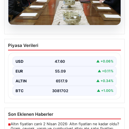
04.08.2026
Türk Hava Kuvvetleri’nin ilk kadın
Piyasa Verileri
paşası Özlem Karapınar oldu
{ "title": "Türk Hava Kuvvetleri'nde Tarihi Bir Adım:
Özlem Karapınar İlk Kadın Paşa Oldu",…
USD
47.60
▲ +0.06%
EUR
55.09
▲ +0.11%
ALTIN
6517.9
▲ +0.34%
BTC
3081702
▲ +1.00%
Son Eklenen Haberler
Altın fiyatları canlı 2 Nisan 2026: Altın fiyatları ne kadar oldu?
■
Gram, çeyrek, yarım ve cumhuriyet altını alış satış fiyatları