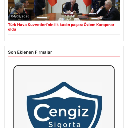
04/08/2026
Türk Hava Kuvvetleri’nin ilk kadın paşası Özlem Karapınar
oldu
Son Eklenen Firmalar