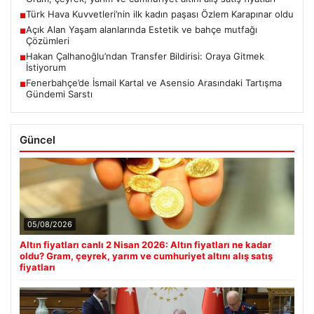
Türk Hava Kuvvetleri’nin ilk kadın paşası Özlem Karapınar oldu
■
Açık Alan Yaşam alanlarında Estetik ve bahçe mutfağı
■
Çözümleri
Hakan Çalhanoğlu’ndan Transfer Bildirisi: Oraya Gitmek
■
İstiyorum
Fenerbahçe’de İsmail Kartal ve Asensio Arasındaki Tartışma
■
Gündemi Sarstı
Güncel
05/08/2026
Altın fiyatları canlı 2 Nisan 2026: Altın fiyatları ne kadar
oldu? Gram, çeyrek, yarım ve cumhuriyet altını alış satış
fiyatları