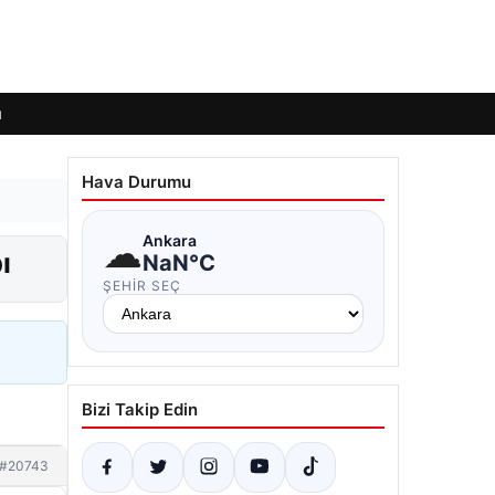
ı
Hava Durumu
☁
Ankara
ı
NaN°C
ŞEHIR SEÇ
Bizi Takip Edin
#20743