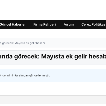
Güncel Haberler
Firma Rehberi
Forum
Çerez Politikas
a görecek: Mayısta ek gelir hesabı
ında görecek: Mayısta ek gelir hesab
 önce
admin
tarafından güncellenmiştir.