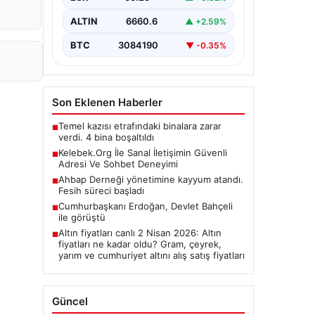
ALTIN
6660.6
▲ +2.59%
BTC
3084190
▼ -0.35%
Son Eklenen Haberler
Temel kazısı etrafındaki binalara zarar
■
verdi. 4 bina boşaltıldı
Kelebek.Org İle Sanal İletişimin Güvenli
■
Adresi Ve Sohbet Deneyimi
Ahbap Derneği yönetimine kayyum atandı.
■
Fesih süreci başladı
Cumhurbaşkanı Erdoğan, Devlet Bahçeli
■
ile görüştü
Altın fiyatları canlı 2 Nisan 2026: Altın
■
fiyatları ne kadar oldu? Gram, çeyrek,
yarım ve cumhuriyet altını alış satış fiyatları
Güncel