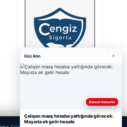
×
Göz Atın
Cengiz Sigorta
23/06/2026
Güncel Haberler
Çalışan maaş hesaba yattığında görecek:
Mayısta ek gelir hesabı
ıyoruz.
Çerez Politikamız
Reddet
Kabul Et