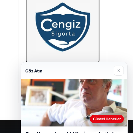
×
Göz Atın
Cengiz Sigorta
23/06/2026
Güncel Haberler