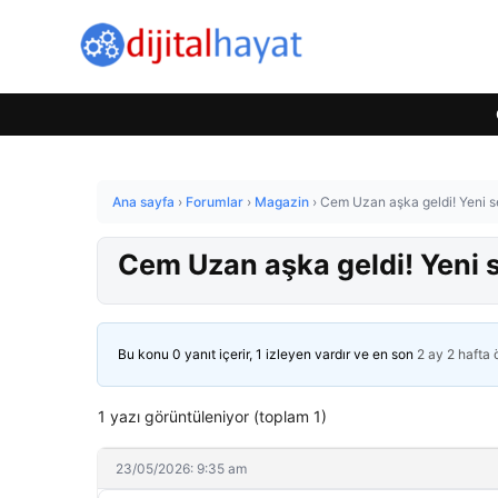
Ana sayfa
›
Forumlar
›
Magazin
›
Cem Uzan aşka geldi! Yeni sev
Cem Uzan aşka geldi! Yeni se
Bu konu 0 yanıt içerir, 1 izleyen vardır ve en son
2 ay 2 hafta
1 yazı görüntüleniyor (toplam 1)
23/05/2026: 9:35 am