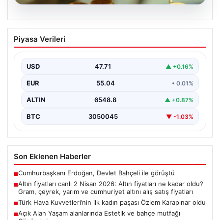
05.08.2026
Altın fiyatları canlı 2 Nisan 2026: Altın
Piyasa Verileri
fiyatları ne kadar oldu? Gram, çeyrek,
yarım ve cumhuriyet altını alış satış
fiyatları
USD
47.71
▲ +0.16%
EUR
55.04
• 0.01%
ALTIN
6548.8
▲ +0.87%
BTC
3050045
▼ -1.03%
Son Eklenen Haberler
Cumhurbaşkanı Erdoğan, Devlet Bahçeli ile görüştü
■
Altın fiyatları canlı 2 Nisan 2026: Altın fiyatları ne kadar oldu?
■
Gram, çeyrek, yarım ve cumhuriyet altını alış satış fiyatları
Türk Hava Kuvvetleri’nin ilk kadın paşası Özlem Karapınar oldu
■
Açık Alan Yaşam alanlarında Estetik ve bahçe mutfağı
■