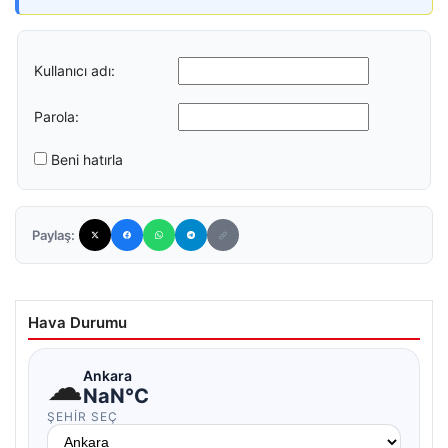
Kullanıcı adı:
Parola:
Beni hatırla
Paylaş:
Hava Durumu
☁
Ankara
NaN°C
ŞEHIR SEÇ