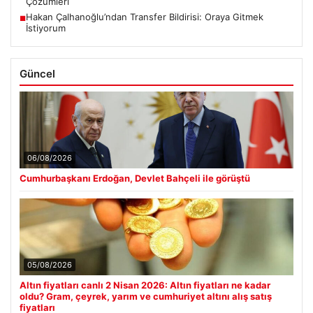
Çözümleri
Hakan Çalhanoğlu’ndan Transfer Bildirisi: Oraya Gitmek
■
İstiyorum
Güncel
06/08/2026
Cumhurbaşkanı Erdoğan, Devlet Bahçeli ile görüştü
05/08/2026
Altın fiyatları canlı 2 Nisan 2026: Altın fiyatları ne kadar
oldu? Gram, çeyrek, yarım ve cumhuriyet altını alış satış
fiyatları