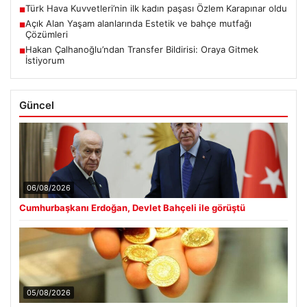
Türk Hava Kuvvetleri’nin ilk kadın paşası Özlem Karapınar oldu
■
Açık Alan Yaşam alanlarında Estetik ve bahçe mutfağı
■
Çözümleri
Hakan Çalhanoğlu’ndan Transfer Bildirisi: Oraya Gitmek
■
İstiyorum
Güncel
06/08/2026
Cumhurbaşkanı Erdoğan, Devlet Bahçeli ile görüştü
05/08/2026