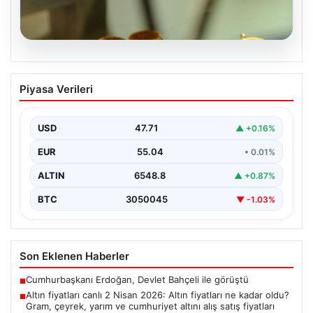
05.08.2026
Altın fiyatları canlı 2 Nisan 2026: Altın
Piyasa Verileri
fiyatları ne kadar oldu? Gram, çeyrek,
yarım ve cumhuriyet altını alış satış
fiyatları
USD
47.71
▲ +0.16%
EUR
55.04
• 0.01%
ALTIN
6548.8
▲ +0.87%
BTC
3050045
▼ -1.03%
Son Eklenen Haberler
Cumhurbaşkanı Erdoğan, Devlet Bahçeli ile görüştü
■
Altın fiyatları canlı 2 Nisan 2026: Altın fiyatları ne kadar oldu?
■
Gram, çeyrek, yarım ve cumhuriyet altını alış satış fiyatları