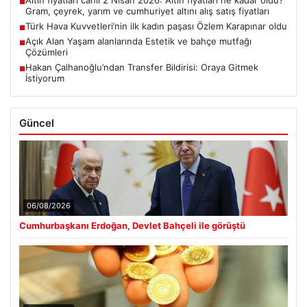
■
Çözümleri
Hakan Çalhanoğlu’ndan Transfer Bildirisi: Oraya Gitmek
■
İstiyorum
Güncel
06/08/2026
Cumhurbaşkanı Erdoğan, Devlet Bahçeli ile görüştü
05/08/2026
Altın fiyatları canlı 2 Nisan 2026: Altın fiyatları ne kadar
oldu? Gram, çeyrek, yarım ve cumhuriyet altını alış satış