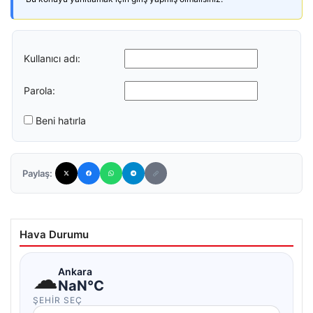
Kullanıcı adı:
Parola:
Beni hatırla
Paylaş:
Hava Durumu
☁
Ankara
NaN°C
ŞEHIR SEÇ