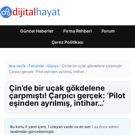
Güncel Haberler
Firma Rehberi
Forum
Çerez Politikası
Ana sayfa
›
Forumlar
›
Dünya
›
Çin’de bir uçak gökdelene çarpmıştı!
Çarpıcı gerçek: ‘Pilot eşinden ayrılmış, intihar…’
Çin’de bir uçak gökdelene
çarpmıştı! Çarpıcı gerçek: ‘Pilot
eşinden ayrılmış, intihar…’
Bu konu 0 yanıt içerir, 1 izleyen vardır ve en son
1 ay önce
admin
tarafından güncellenmiştir.