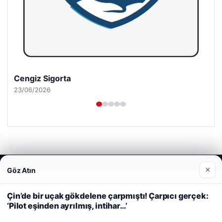
Cengiz Sigorta
23/06/2026
© 2026 Dijital Hayat – Güncel Haberler
×
Göz Atın
Web sitemizi nasıl kullandığınızı daha iyi anlayabilmek,
deneyiminizi kişiselleştirmek ve geliştirmek amacıyla çerezler
malta dil okulları
|
lemagrup.com.tr
kullanıyoruz.
Çerez Politikamız
Çin’de bir uçak gökdelene çarpmıştı! Çarpıcı gerçek:
io
hub
‘Pilot eşinden ayrılmış, intihar…’
Reddet
Kabul Et