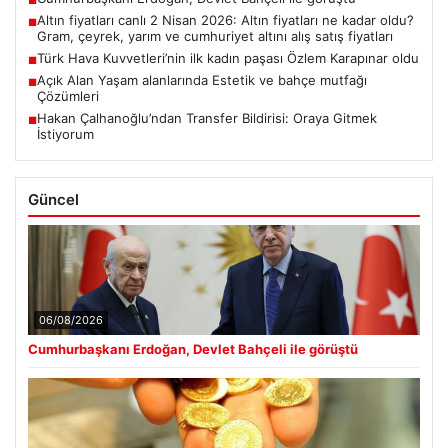
■
Altın fiyatları canlı 2 Nisan 2026: Altın fiyatları ne kadar oldu?
■
Gram, çeyrek, yarım ve cumhuriyet altını alış satış fiyatları
Türk Hava Kuvvetleri’nin ilk kadın paşası Özlem Karapınar oldu
■
Açık Alan Yaşam alanlarında Estetik ve bahçe mutfağı
■
Çözümleri
Hakan Çalhanoğlu’ndan Transfer Bildirisi: Oraya Gitmek
■
İstiyorum
Güncel
06/08/2026
Cumhurbaşkanı Erdoğan, Devlet Bahçeli ile görüştü