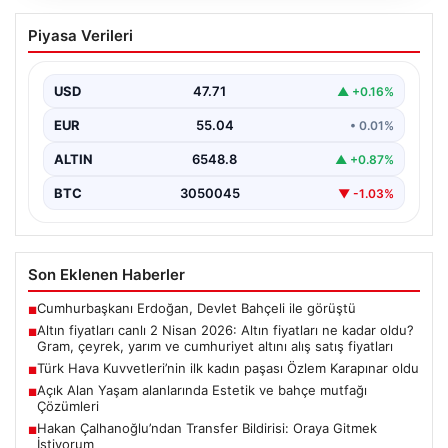
Altın fiyatları canlı 2 Nisan 2026: Altın
Piyasa Verileri
fiyatları ne kadar oldu? Gram, çeyrek,
yarım ve cumhuriyet altını alış satış
fiyatları
USD
47.71
▲ +0.16%
EUR
55.04
• 0.01%
ALTIN
6548.8
▲ +0.87%
BTC
3050045
▼ -1.03%
Son Eklenen Haberler
Cumhurbaşkanı Erdoğan, Devlet Bahçeli ile görüştü
■
Altın fiyatları canlı 2 Nisan 2026: Altın fiyatları ne kadar oldu?
■
Gram, çeyrek, yarım ve cumhuriyet altını alış satış fiyatları
Türk Hava Kuvvetleri’nin ilk kadın paşası Özlem Karapınar oldu
■
Açık Alan Yaşam alanlarında Estetik ve bahçe mutfağı
■
Çözümleri
Hakan Çalhanoğlu’ndan Transfer Bildirisi: Oraya Gitmek
■
İstiyorum