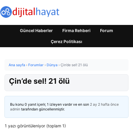
Güncel Haberler
Firma Rehberi
Forum
Çerez Politikası
Ana sayfa
›
Forumlar
›
Dünya
›
Çin’de sel! 21 ölü
Çin’de sel! 21 ölü
Bu konu 0 yanıt içerir, 1 izleyen vardır ve en son
2 ay 2 hafta önce
admin
tarafından güncellenmiştir.
1 yazı görüntüleniyor (toplam 1)