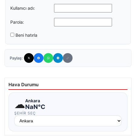
Kullanıcı adı:
Parola:
Beni hatırla
Paylaş:
Hava Durumu
☁
Ankara
NaN°C
ŞEHIR SEÇ