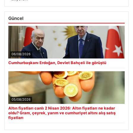
Güncel
06/08/2026
Cumhurbaşkanı Erdoğan, Devlet Bahçeli ile görüştü
05/08/2026
Altın fiyatları canlı 2 Nisan 2026: Altın fiyatları ne kadar
oldu? Gram, çeyrek, yarım ve cumhuriyet altını alış satış
fiyatları