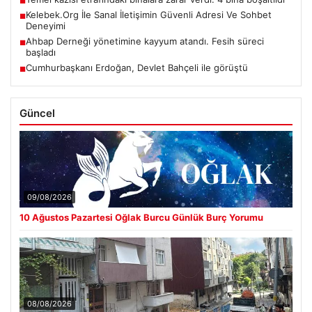
■
Kelebek.Org İle Sanal İletişimin Güvenli Adresi Ve Sohbet
■
Deneyimi
Ahbap Derneği yönetimine kayyum atandı. Fesih süreci
■
başladı
Cumhurbaşkanı Erdoğan, Devlet Bahçeli ile görüştü
■
Güncel
09/08/2026
10 Ağustos Pazartesi Oğlak Burcu Günlük Burç Yorumu
08/08/2026