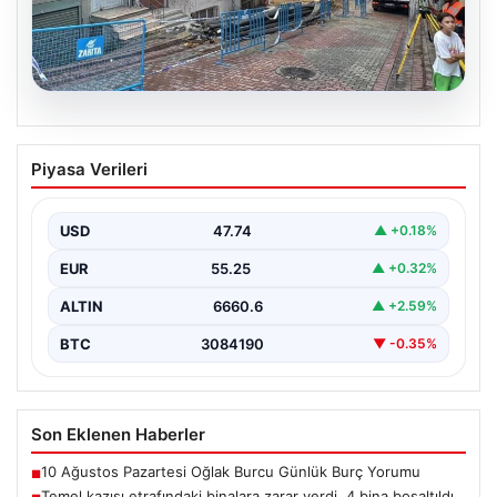
08.08.2026
Temel kazısı etrafındaki binalara zarar
Piyasa Verileri
verdi. 4 bina boşaltıldı
USD
47.74
▲ +0.18%
EUR
55.25
▲ +0.32%
ALTIN
6660.6
▲ +2.59%
BTC
3084190
▼ -0.35%
Son Eklenen Haberler
10 Ağustos Pazartesi Oğlak Burcu Günlük Burç Yorumu
■
Temel kazısı etrafındaki binalara zarar verdi. 4 bina boşaltıldı