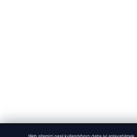
© 2026 Dijital Hayat – Güncel Haberler
Web sitemizi nasıl kullandığınızı daha iyi anlayabilmek,