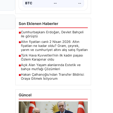
BTC
--
--
Son Eklenen Haberler
Cumhurbaşkanı Erdoğan, Devlet Bahçeli
■
ile görüştü
Altın fiyatları canlı 2 Nisan 2026: Altın
■
fiyatları ne kadar oldu? Gram, çeyrek,
yarım ve cumhuriyet altını alış satış fiyatları
Türk Hava Kuvvetleri’nin ilk kadın paşası
■
Özlem Karapınar oldu
Açık Alan Yaşam alanlarında Estetik ve
■
bahçe mutfağı Çözümleri
Hakan Çalhanoğlu’ndan Transfer Bildirisi:
■
Oraya Gitmek İstiyorum
Güncel