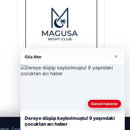
×
Göz Atın
Magusa Night Club
01/05/2026
Güncel Haberler
Dereye düşüp kaybolmuştu! 9 yaşındaki
çocuktan acı haber
ıyoruz.
Çerez Politikamız
Reddet
Kabul Et