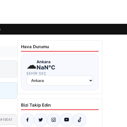
ı
Hava Durumu
☁
Ankara
NaN°C
ŞEHIR SEÇ
Bizi Takip Edin
#19041