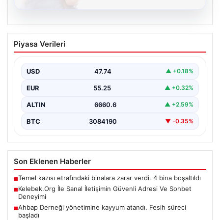
08.08.2026
Kelebek.Org İle Sanal İletişimin Güvenli
Piyasa Verileri
Adresi Ve Sohbet Deneyimi
Dijital çağında bireylerin güvenli bir şekilde irtibat
sağlaması kritik bir önem taşımaktadır. Güncel olarak…
USD
47.74
▲ +0.18%
EUR
55.25
▲ +0.32%
ALTIN
6660.6
▲ +2.59%
BTC
3084190
▼ -0.35%
Son Eklenen Haberler
Temel kazısı etrafındaki binalara zarar verdi. 4 bina boşaltıldı
■
Kelebek.Org İle Sanal İletişimin Güvenli Adresi Ve Sohbet
■
Deneyimi
Ahbap Derneği yönetimine kayyum atandı. Fesih süreci
■
başladı