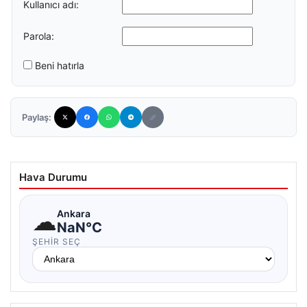
Kullanıcı adı:
Parola:
Beni hatırla
Paylaş:
Hava Durumu
☁
Ankara
NaN°C
ŞEHIR SEÇ