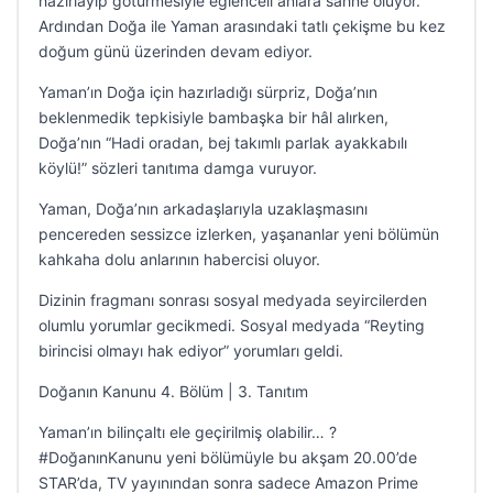
hazırlayıp götürmesiyle eğlenceli anlara sahne oluyor.
Ardından Doğa ile Yaman arasındaki tatlı çekişme bu kez
doğum günü üzerinden devam ediyor.
Yaman’ın Doğa için hazırladığı sürpriz, Doğa’nın
beklenmedik tepkisiyle bambaşka bir hâl alırken,
Doğa’nın “Hadi oradan, bej takımlı parlak ayakkabılı
köylü!” sözleri tanıtıma damga vuruyor.
Yaman, Doğa’nın arkadaşlarıyla uzaklaşmasını
pencereden sessizce izlerken, yaşananlar yeni bölümün
kahkaha dolu anlarının habercisi oluyor.
Dizinin fragmanı sonrası sosyal medyada seyircilerden
olumlu yorumlar gecikmedi. Sosyal medyada “Reyting
birincisi olmayı hak ediyor” yorumları geldi.
Doğanın Kanunu 4. Bölüm | 3. Tanıtım
Yaman’ın bilinçaltı ele geçirilmiş olabilir… ?
#DoğanınKanunu yeni bölümüyle bu akşam 20.00’de
STAR’da, TV yayınından sonra sadece Amazon Prime