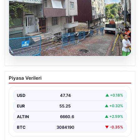
08.08.2026
Temel kazısı etrafındaki binalara zarar
Piyasa Verileri
verdi. 4 bina boşaltıldı
USD
47.74
▲ +0.18%
EUR
55.25
▲ +0.32%
ALTIN
6660.6
▲ +2.59%
BTC
3084190
▼ -0.35%