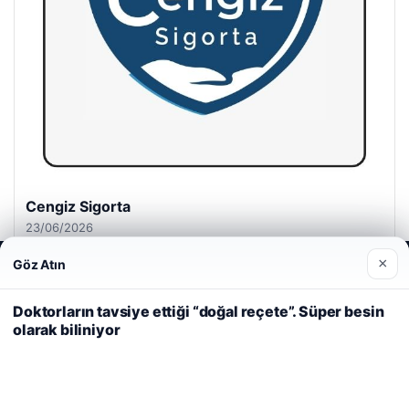
Cengiz Sigorta
23/06/2026
×
Göz Atın
Web sitemizi nasıl kullandığınızı daha iyi anlayabilmek,
deneyiminizi kişiselleştirmek ve geliştirmek amacıyla çerezler
kullanıyoruz.
Çerez Politikamız
Doktorların tavsiye ettiği “doğal reçete”. Süper besin
olarak biliniyor
Reddet
Kabul Et
© 2026 Dijital Hayat – Güncel Haberler
malta dil okulları
|
lemagrup.com.tr