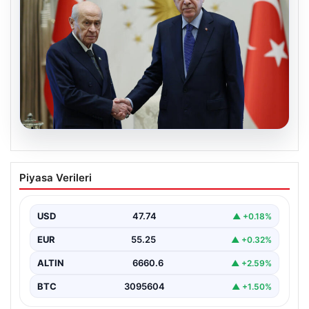
06.08.2026
Cumhurbaşkanı Erdoğan, Devlet
Piyasa Verileri
Bahçeli ile görüştü
USD
47.74
▲ +0.18%
EUR
55.25
▲ +0.32%
ALTIN
6660.6
▲ +2.59%
BTC
3095604
▲ +1.50%