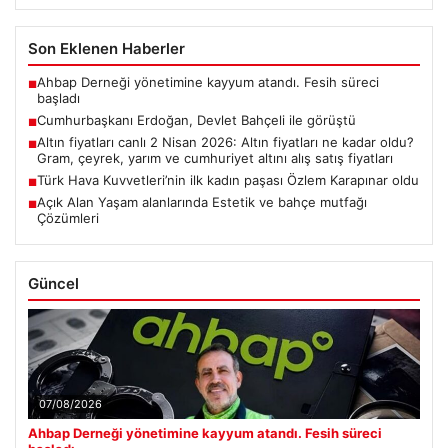
Son Eklenen Haberler
Ahbap Derneği yönetimine kayyum atandı. Fesih süreci
■
başladı
Cumhurbaşkanı Erdoğan, Devlet Bahçeli ile görüştü
■
Altın fiyatları canlı 2 Nisan 2026: Altın fiyatları ne kadar oldu?
■
Gram, çeyrek, yarım ve cumhuriyet altını alış satış fiyatları
Türk Hava Kuvvetleri’nin ilk kadın paşası Özlem Karapınar oldu
■
Açık Alan Yaşam alanlarında Estetik ve bahçe mutfağı
■
Çözümleri
Güncel
07/08/2026
Ahbap Derneği yönetimine kayyum atandı. Fesih süreci