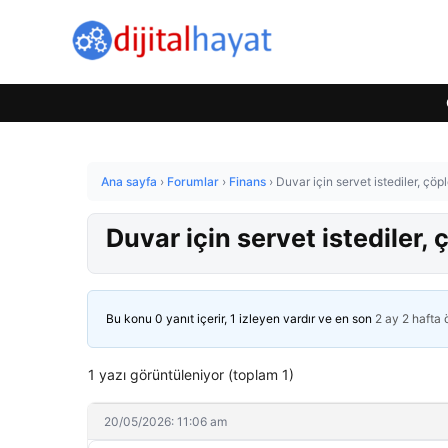
Ana sayfa
›
Forumlar
›
Finans
›
Duvar için servet istediler, çö
Duvar için servet istediler,
Bu konu 0 yanıt içerir, 1 izleyen vardır ve en son
2 ay 2 hafta
1 yazı görüntüleniyor (toplam 1)
20/05/2026: 11:06 am