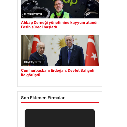
07/08/2026
Ahbap Derneği yönetimine kayyum atandı.
Fesih süreci başladı
06/08/2026
Cumhurbaşkanı Erdoğan, Devlet Bahçeli
ile görüştü
Son Eklenen Firmalar