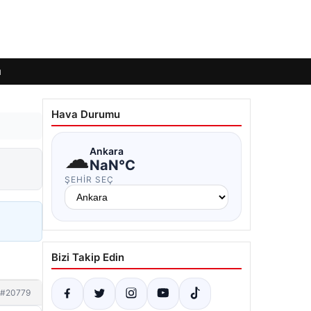
ı
Hava Durumu
☁
Ankara
NaN°C
ŞEHIR SEÇ
Bizi Takip Edin
#20779