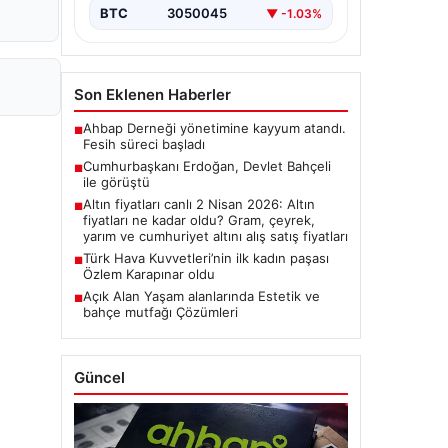
BTC
3050045
▼ -1.03%
Son Eklenen Haberler
Ahbap Derneği yönetimine kayyum atandı.
■
Fesih süreci başladı
Cumhurbaşkanı Erdoğan, Devlet Bahçeli
■
ile görüştü
Altın fiyatları canlı 2 Nisan 2026: Altın
■
fiyatları ne kadar oldu? Gram, çeyrek,
yarım ve cumhuriyet altını alış satış fiyatları
Türk Hava Kuvvetleri’nin ilk kadın paşası
■
Özlem Karapınar oldu
Açık Alan Yaşam alanlarında Estetik ve
■
bahçe mutfağı Çözümleri
Güncel