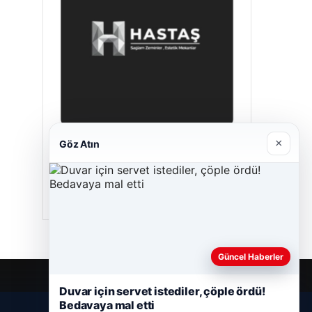
×
Göz Atın
Hastaş Beton
26/05/2026
Güncel Haberler
Duvar için servet istediler, çöple ördü!
Bedavaya mal etti