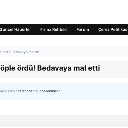
Güncel Haberler
Firma Rehberi
Forum
Çerez Politikas
ple ördü! Bedavaya mal etti
 çöple ördü! Bedavaya mal etti
 önce
admin
tarafından güncellenmiştir.