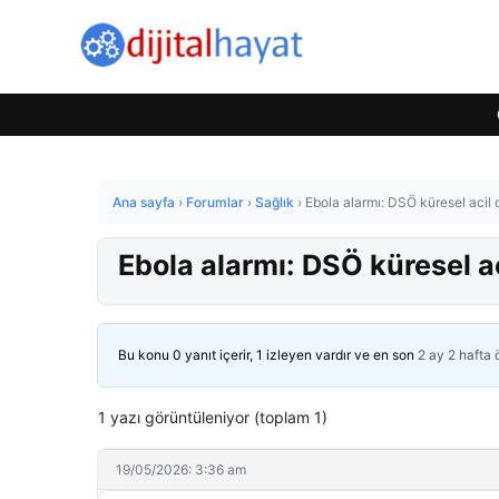
Ana sayfa
›
Forumlar
›
Sağlık
›
Ebola alarmı: DSÖ küresel acil d
Ebola alarmı: DSÖ küresel ac
Bu konu 0 yanıt içerir, 1 izleyen vardır ve en son
2 ay 2 hafta
1 yazı görüntüleniyor (toplam 1)
19/05/2026: 3:36 am