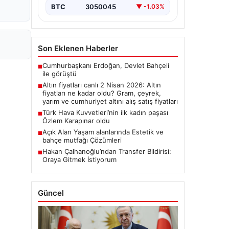
BTC
3050045
▼ -1.03%
Son Eklenen Haberler
Cumhurbaşkanı Erdoğan, Devlet Bahçeli
■
ile görüştü
Altın fiyatları canlı 2 Nisan 2026: Altın
■
fiyatları ne kadar oldu? Gram, çeyrek,
yarım ve cumhuriyet altını alış satış fiyatları
Türk Hava Kuvvetleri’nin ilk kadın paşası
■
Özlem Karapınar oldu
Açık Alan Yaşam alanlarında Estetik ve
■
bahçe mutfağı Çözümleri
Hakan Çalhanoğlu’ndan Transfer Bildirisi:
■
Oraya Gitmek İstiyorum
Güncel