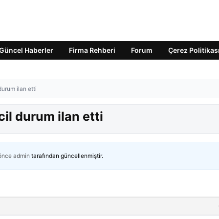
Güncel Haberler
Firma Rehberi
Forum
Çerez Politikas
urum ilan etti
il durum ilan etti
 önce
admin
tarafından güncellenmiştir.