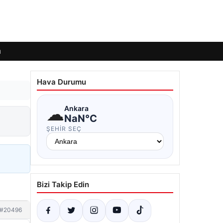
ı
Hava Durumu
☁
Ankara
NaN°C
ŞEHIR SEÇ
Bizi Takip Edin
#20496