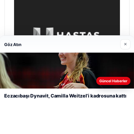
×
Göz Atın
Web sitemizi nasıl kullandığınızı daha iyi anlayabilmek,
deneyiminizi kişiselleştirmek ve geliştirmek amacıyla çerezler
Güncel Haberler
kullanıyoruz.
Çerez Politikamız
Eczacıbaşı Dynavit, Camilla Weitzel’i kadrosuna kattı
Reddet
Kabul Et
Hastaş Beton
26/05/2026