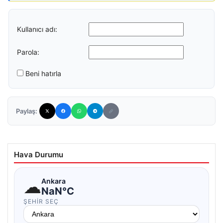
Kullanıcı adı:
Parola:
Beni hatırla
Paylaş:
Hava Durumu
☁
Ankara
NaN°C
ŞEHIR SEÇ