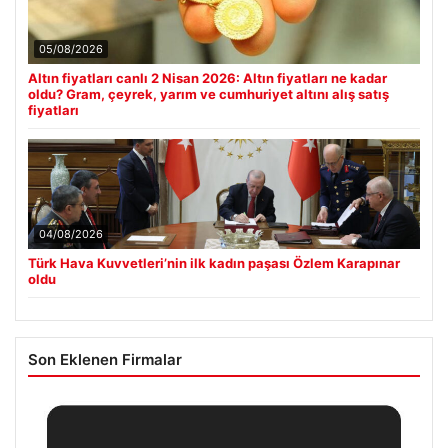
05/08/2026
Altın fiyatları canlı 2 Nisan 2026: Altın fiyatları ne kadar
oldu? Gram, çeyrek, yarım ve cumhuriyet altını alış satış
fiyatları
04/08/2026
Türk Hava Kuvvetleri’nin ilk kadın paşası Özlem Karapınar
oldu
Son Eklenen Firmalar