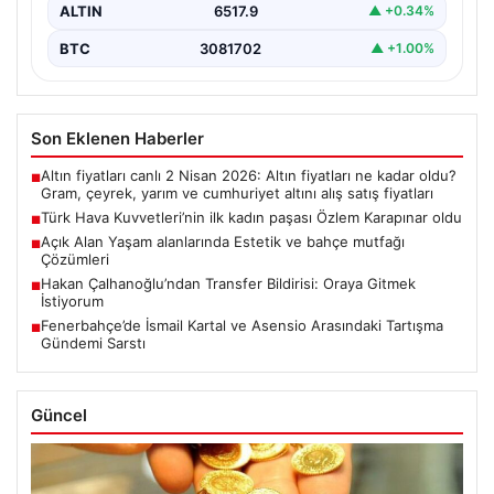
ALTIN
6517.9
▲ +0.34%
BTC
3081702
▲ +1.00%
Son Eklenen Haberler
Altın fiyatları canlı 2 Nisan 2026: Altın fiyatları ne kadar oldu?
■
Gram, çeyrek, yarım ve cumhuriyet altını alış satış fiyatları
Türk Hava Kuvvetleri’nin ilk kadın paşası Özlem Karapınar oldu
■
Açık Alan Yaşam alanlarında Estetik ve bahçe mutfağı
■
Çözümleri
Hakan Çalhanoğlu’ndan Transfer Bildirisi: Oraya Gitmek
■
İstiyorum
Fenerbahçe’de İsmail Kartal ve Asensio Arasındaki Tartışma
■
Gündemi Sarstı
Güncel