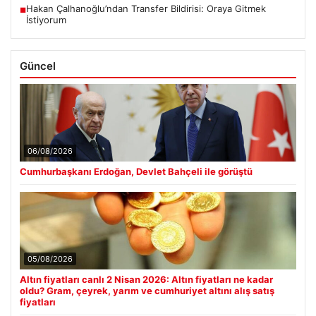
Hakan Çalhanoğlu’ndan Transfer Bildirisi: Oraya Gitmek
■
İstiyorum
Güncel
06/08/2026
Cumhurbaşkanı Erdoğan, Devlet Bahçeli ile görüştü
05/08/2026
Altın fiyatları canlı 2 Nisan 2026: Altın fiyatları ne kadar
oldu? Gram, çeyrek, yarım ve cumhuriyet altını alış satış
fiyatları