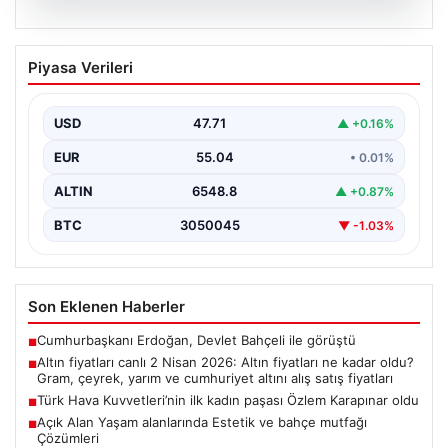
05.08.2026
Altın fiyatları canlı 2 Nisan 2026: Altın
Piyasa Verileri
fiyatları ne kadar oldu? Gram, çeyrek,
yarım ve cumhuriyet altını alış satış
fiyatları
USD
47.71
▲ +0.16%
EUR
55.04
• 0.01%
ALTIN
6548.8
▲ +0.87%
BTC
3050045
▼ -1.03%
Son Eklenen Haberler
Cumhurbaşkanı Erdoğan, Devlet Bahçeli ile görüştü
■
Altın fiyatları canlı 2 Nisan 2026: Altın fiyatları ne kadar oldu?
■
Gram, çeyrek, yarım ve cumhuriyet altını alış satış fiyatları
Türk Hava Kuvvetleri’nin ilk kadın paşası Özlem Karapınar oldu
■
Açık Alan Yaşam alanlarında Estetik ve bahçe mutfağı
■
Çözümleri