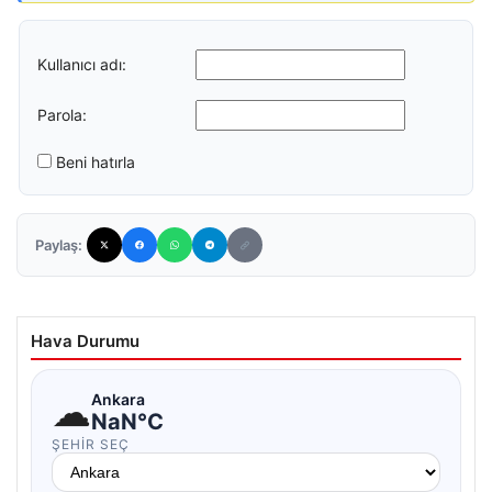
Kullanıcı adı:
Parola:
Beni hatırla
Paylaş:
Hava Durumu
☁
Ankara
NaN°C
ŞEHIR SEÇ