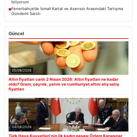
İstiyorum
Fenerbahçe’de İsmail Kartal ve Asensio Arasındaki Tartışma
■
Gündemi Sarstı
Güncel
05/08/2026
Altın fiyatları canlı 2 Nisan 2026: Altın fiyatları ne kadar
oldu? Gram, çeyrek, yarım ve cumhuriyet altını alış satış
fiyatları
04/08/2026
Türk Hava Kuvvetleri’nin ilk kadın paşası Özlem Karapınar