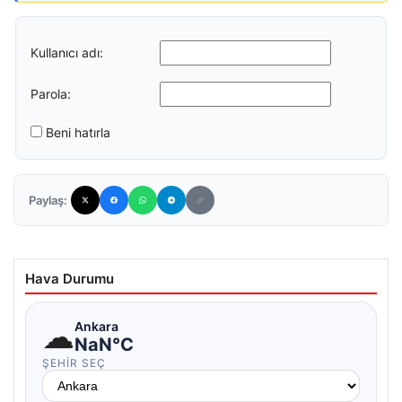
Kullanıcı adı:
Parola:
Beni hatırla
Paylaş:
Hava Durumu
☁
Ankara
NaN°C
ŞEHIR SEÇ