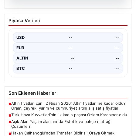
03.08.2026
Fenerbahçe’de İsmail Kartal ve Asensio
Piyasa Verileri
Arasındaki Tartışma Gündemi Sarstı
UEFA Şampiyonlar Ligi eleme maçları sırasında alınan
kararlar, Fenerbahçe teknik ekibi ve futbolcuları
USD
--
--
arasında…
EUR
--
--
ALTIN
--
--
BTC
--
--
Son Eklenen Haberler
Altın fiyatları canlı 2 Nisan 2026: Altın fiyatları ne kadar oldu?
■
Gram, çeyrek, yarım ve cumhuriyet altını alış satış fiyatları
Türk Hava Kuvvetleri’nin ilk kadın paşası Özlem Karapınar oldu
■
Açık Alan Yaşam alanlarında Estetik ve bahçe mutfağı
■
Çözümleri
Hakan Çalhanoğlu’ndan Transfer Bildirisi: Oraya Gitmek
■