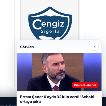
×
Göz Atın
Cengiz Sigorta
23/06/2026
Güncel Haberler
Ertem Şener 6 ayda 32 kilo verdi! Sebebi
ortaya çıktı
ıyoruz.
Çerez Politikamız
Reddet
Kabul Et