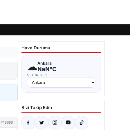
ı
Hava Durumu
☁
Ankara
NaN°C
ŞEHIR SEÇ
Bizi Takip Edin
#18686