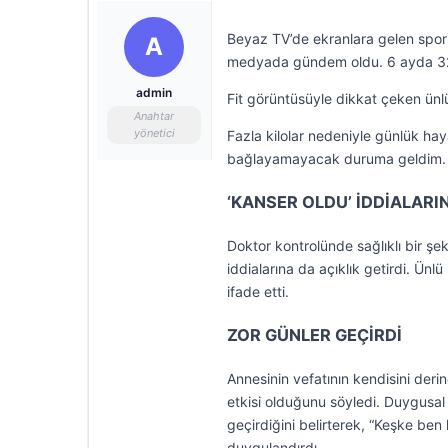
Beyaz TV’de ekranlara gelen spor 
A
medyada gündem oldu. 6 ayda 32 k
admin
Fit görüntüsüyle dikkat çeken ünl
Anahtar
yönetici
Fazla kilolar nedeniyle günlük hay
bağlayamayacak duruma geldim. Te
‘KANSER OLDU’ İDDİALARI
Doktor kontrolünde sağlıklı bir şek
iddialarına da açıklık getirdi. Ün
ifade etti.
ZOR GÜNLER GEÇİRDİ
Annesinin vefatının kendisini deri
etkisi olduğunu söyledi. Duygusal
geçirdiğini belirterek, “Keşke ben
duygulandırdı.