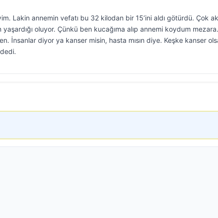
yim. Lakin annemin vefatı bu 32 kilodan bir 15’ini aldı götürdü. Çok a
n yaşardığı oluyor. Çünkü ben kucağıma alıp annemi koydum mezara
. İnsanlar diyor ya kanser misin, hasta mısın diye. Keşke kanser ol
 dedi.