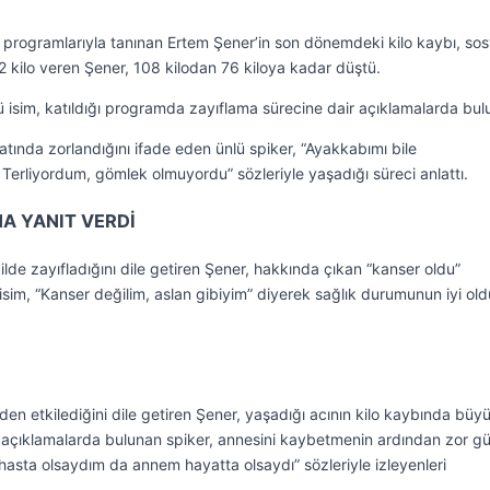
programlarıyla tanınan Ertem Şener’in son dönemdeki kilo kaybı, sos
ilo veren Şener, 108 kilodan 76 kiloya kadar düştü.
ü isim, katıldığı programda zayıflama sürecine dair açıklamalarda bul
atında zorlandığını ifade eden ünlü spiker, “Ayakkabımı bile
rliyordum, gömlek olmuyordu” sözleriyle yaşadığı süreci anlattı.
NA YANIT VERDİ
ilde zayıfladığını dile getiren Şener, hakkında çıkan “kanser oldu”
lü isim, “Kanser değilim, aslan gibiyim” diyerek sağlık durumunun iyi o
nden etkilediğini dile getiren Şener, yaşadığı acının kilo kaybında büy
 açıklamalarda bulunan spiker, annesini kaybetmenin ardından zor gü
 hasta olsaydım da annem hayatta olsaydı” sözleriyle izleyenleri