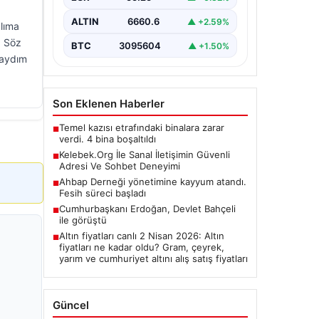
ALTIN
6660.6
▲ +2.59%
klıma
. Söz
BTC
3095604
▲ +1.50%
saydım
Son Eklenen Haberler
Temel kazısı etrafındaki binalara zarar
■
verdi. 4 bina boşaltıldı
Kelebek.Org İle Sanal İletişimin Güvenli
■
Adresi Ve Sohbet Deneyimi
Ahbap Derneği yönetimine kayyum atandı.
■
Fesih süreci başladı
Cumhurbaşkanı Erdoğan, Devlet Bahçeli
■
ile görüştü
Altın fiyatları canlı 2 Nisan 2026: Altın
■
fiyatları ne kadar oldu? Gram, çeyrek,
yarım ve cumhuriyet altını alış satış fiyatları
Güncel