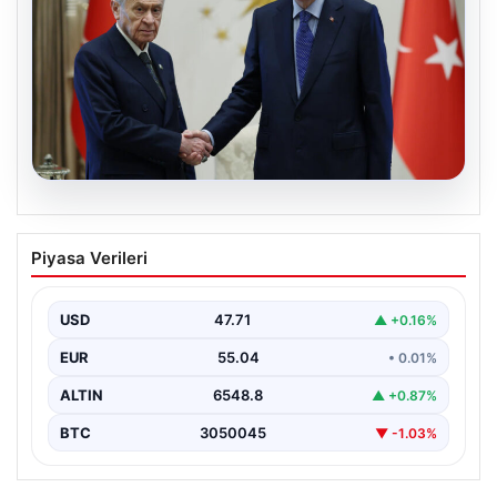
06.08.2026
Cumhurbaşkanı Erdoğan, Devlet
Piyasa Verileri
Bahçeli ile görüştü
USD
47.71
▲ +0.16%
EUR
55.04
• 0.01%
ALTIN
6548.8
▲ +0.87%
BTC
3050045
▼ -1.03%