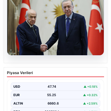
06.08.2026
Cumhurbaşkanı Erdoğan, Devlet
Piyasa Verileri
Bahçeli ile görüştü
USD
47.74
▲ +0.18%
EUR
55.25
▲ +0.32%
ALTIN
6660.6
▲ +2.59%