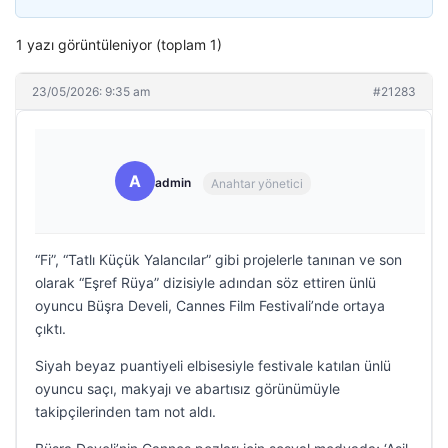
1 yazı görüntüleniyor (toplam 1)
23/05/2026: 9:35 am
#21283
A
admin
Anahtar yönetici
“Fi”, “Tatlı Küçük Yalancılar” gibi projelerle tanınan ve son
olarak “Eşref Rüya” dizisiyle adından söz ettiren ünlü
oyuncu Büşra Develi, Cannes Film Festivali’nde ortaya
çıktı.
Siyah beyaz puantiyeli elbisesiyle festivale katılan ünlü
oyuncu saçı, makyajı ve abartısız görünümüyle
takipçilerinden tam not aldı.