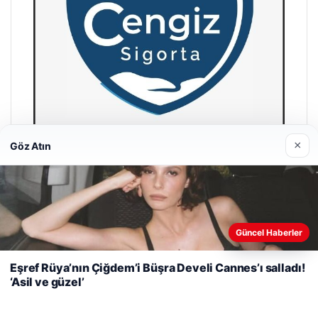
×
Göz Atın
Hastaş Beton
26/05/2026
Web sitemizi nasıl kullandığınızı daha iyi anlayabilmek,
Güncel Haberler
deneyiminizi kişiselleştirmek ve geliştirmek amacıyla çerezler
kullanıyoruz.
Çerez Politikamız
Eşref Rüya’nın Çiğdem’i Büşra Develi Cannes’ı salladı!
‘Asil ve güzel’
Reddet
Kabul Et
© 2026 Dijital Hayat – Güncel Haberler