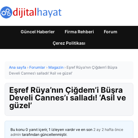
Güncel Haberler
Firma Rehberi
Forum
Çerez Politikası
Ana sayfa
›
Forumlar
›
Magazin
›
Eşref Rüya’nın Çiğdem’i Büşra
Develi Cannes’ı salladı! ‘Asil ve güzel’
Eşref Rüya’nın Çiğdem’i Büşra
Develi Cannes’ı salladı! ‘Asil ve
güzel’
Bu konu 0 yanıt içerir, 1 izleyen vardır ve en son
2 ay 2 hafta önce
admin
tarafından güncellenmiştir.