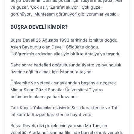
Büşra Develi’nin Cannes pozları için sosyal medyada; ‘Asil
ve güzel’, ‘Çok asil’, ‘Zarafet akıyor’, ‘Çok güzel
görünüyor’, ‘Muhteşem görünüyor’ gibi yorumlar yapıldı.
BÜŞRA DEVELİ KİMDİR?
Büşra Develi 25 Ağustos 1993 tarihinde İzmit’te doğdu.
Aslen Bayburtlu olan Develi, Gölcük’te doğdu.
İlköğrenimin ardından ailesiyle birlikte Antalya’ya taşındı.
Daha sonra hedefleri doğrultusunda tiyatro ve oyunculuk
üzerine eğitim almak için İstanbul’a taşındı.
Üniversite ve yetenek sınavlarından başarıyla geçerek
Mimar Sinan Güzel Sanatlar Üniversitesi Tiyatro
bölümünde okumaya hak kazandı.
Tatlı Küçük Yalancılar dizisinde Selin karakterine ve Tatlı
İntikam’da Rüzgar karakterine hayat verdi.
Büşra Develi, dizi projelerinin yanı sıra Mu Tunç’un
yönettiği Arada adlı sinema filminde başrol olarak yer aldı.