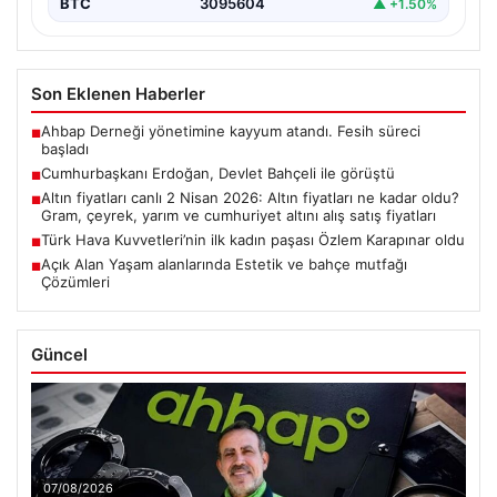
BTC
3095604
▲ +1.50%
Son Eklenen Haberler
Ahbap Derneği yönetimine kayyum atandı. Fesih süreci
■
başladı
Cumhurbaşkanı Erdoğan, Devlet Bahçeli ile görüştü
■
Altın fiyatları canlı 2 Nisan 2026: Altın fiyatları ne kadar oldu?
■
Gram, çeyrek, yarım ve cumhuriyet altını alış satış fiyatları
Türk Hava Kuvvetleri’nin ilk kadın paşası Özlem Karapınar oldu
■
Açık Alan Yaşam alanlarında Estetik ve bahçe mutfağı
■
Çözümleri
Güncel
07/08/2026