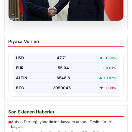
06.08.2026
Cumhurbaşkanı Erdoğan, Devlet
Piyasa Verileri
Bahçeli ile görüştü
USD
47.71
▲ +0.16%
EUR
55.04
• 0.01%
ALTIN
6548.8
▲ +0.87%
BTC
3050045
▼ -1.03%
Son Eklenen Haberler
Ahbap Derneği yönetimine kayyum atandı. Fesih süreci
■
başladı