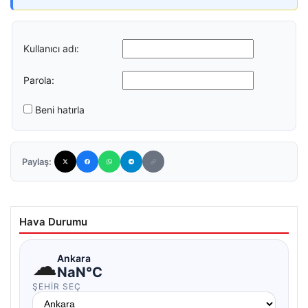
Kullanıcı adı:
Parola:
Beni hatırla
Paylaş:
Hava Durumu
☁
Ankara
NaN°C
ŞEHIR SEÇ