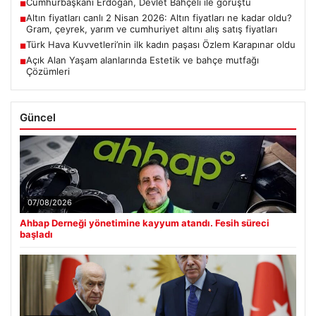
Cumhurbaşkanı Erdoğan, Devlet Bahçeli ile görüştü
■
Altın fiyatları canlı 2 Nisan 2026: Altın fiyatları ne kadar oldu?
■
Gram, çeyrek, yarım ve cumhuriyet altını alış satış fiyatları
Türk Hava Kuvvetleri’nin ilk kadın paşası Özlem Karapınar oldu
■
Açık Alan Yaşam alanlarında Estetik ve bahçe mutfağı
■
Çözümleri
Güncel
07/08/2026
Ahbap Derneği yönetimine kayyum atandı. Fesih süreci
başladı