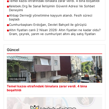
Temel kazısı etrafındaki binalara zarar verdi. 4 bina boşaltıldı
■
Kelebek.Org İle Sanal İletişimin Güvenli Adresi Ve Sohbet
■
Deneyimi
Ahbap Derneği yönetimine kayyum atandı. Fesih süreci
■
başladı
Cumhurbaşkanı Erdoğan, Devlet Bahçeli ile görüştü
■
Altın fiyatları canlı 2 Nisan 2026: Altın fiyatları ne kadar oldu?
■
Gram, çeyrek, yarım ve cumhuriyet altını alış satış fiyatları
Güncel
08/08/2026
Temel kazısı etrafındaki binalara zarar verdi. 4 bina
boşaltıldı