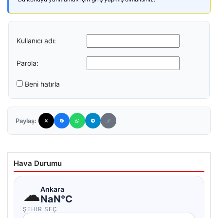
Kullanıcı adı:
Parola:
Beni hatırla
Paylaş:
Hava Durumu
☁
Ankara
NaN°C
ŞEHIR SEÇ