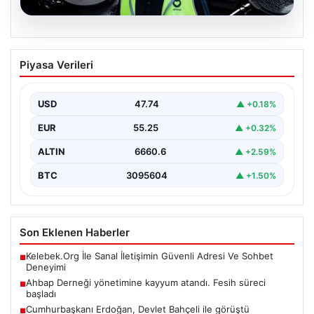
07.08.2026
Ahbap Derneği yönetimine kayyum
Piyasa Verileri
atandı. Fesih süreci başladı
USD
47.74
▲ +0.18%
EUR
55.25
▲ +0.32%
ALTIN
6660.6
▲ +2.59%
BTC
3095604
▲ +1.50%
Son Eklenen Haberler
Kelebek.Org İle Sanal İletişimin Güvenli Adresi Ve Sohbet
■
Deneyimi
Ahbap Derneği yönetimine kayyum atandı. Fesih süreci
■
başladı
Cumhurbaşkanı Erdoğan, Devlet Bahçeli ile görüştü
■