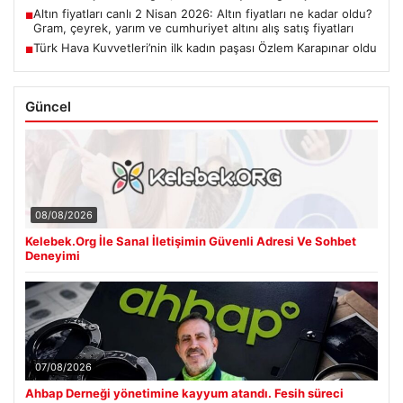
Altın fiyatları canlı 2 Nisan 2026: Altın fiyatları ne kadar oldu?
■
Gram, çeyrek, yarım ve cumhuriyet altını alış satış fiyatları
Türk Hava Kuvvetleri’nin ilk kadın paşası Özlem Karapınar oldu
■
Güncel
08/08/2026
Kelebek.Org İle Sanal İletişimin Güvenli Adresi Ve Sohbet
Deneyimi
07/08/2026
Ahbap Derneği yönetimine kayyum atandı. Fesih süreci