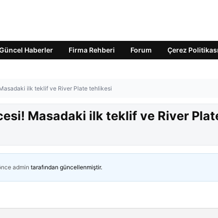
Güncel Haberler
Firma Rehberi
Forum
Çerez Politikas
asadaki ilk teklif ve River Plate tehlikesi
esi! Masadaki ilk teklif ve River Plat
 önce
admin
tarafından güncellenmiştir.