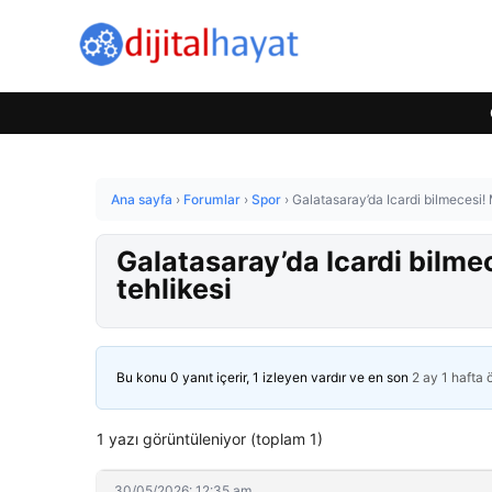
Ana sayfa
›
Forumlar
›
Spor
›
Galatasaray’da Icardi bilmecesi! M
Galatasaray’da Icardi bilmec
tehlikesi
Bu konu 0 yanıt içerir, 1 izleyen vardır ve en son
2 ay 1 hafta
1 yazı görüntüleniyor (toplam 1)
30/05/2026: 12:35 am