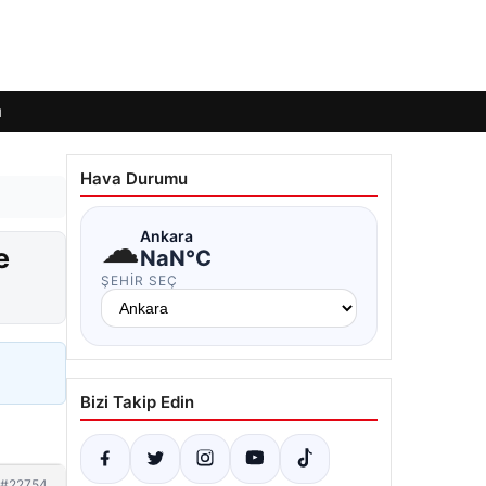
ı
Hava Durumu
☁
Ankara
e
NaN°C
ŞEHIR SEÇ
Bizi Takip Edin
#22754