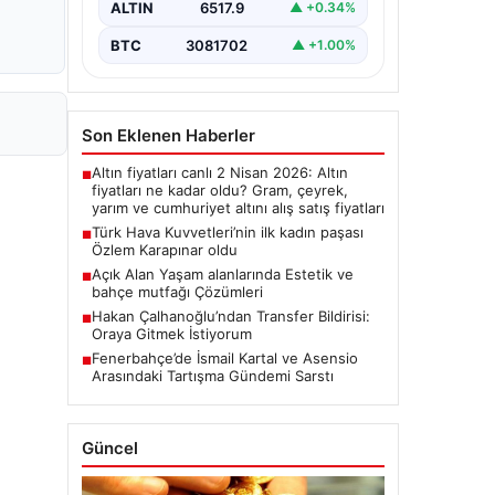
ALTIN
6517.9
▲ +0.34%
BTC
3081702
▲ +1.00%
Son Eklenen Haberler
Altın fiyatları canlı 2 Nisan 2026: Altın
■
fiyatları ne kadar oldu? Gram, çeyrek,
yarım ve cumhuriyet altını alış satış fiyatları
Türk Hava Kuvvetleri’nin ilk kadın paşası
■
Özlem Karapınar oldu
Açık Alan Yaşam alanlarında Estetik ve
■
bahçe mutfağı Çözümleri
Hakan Çalhanoğlu’ndan Transfer Bildirisi:
■
Oraya Gitmek İstiyorum
Fenerbahçe’de İsmail Kartal ve Asensio
■
Arasındaki Tartışma Gündemi Sarstı
Güncel