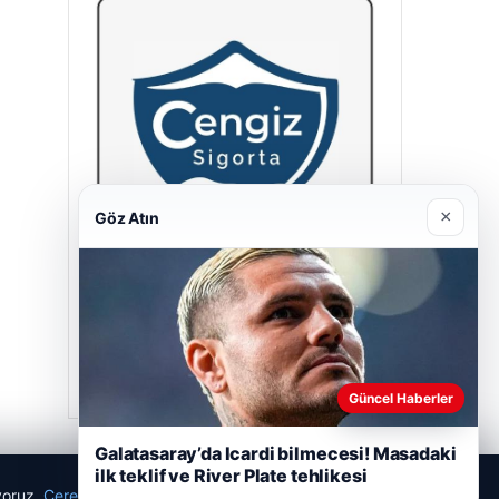
×
Göz Atın
Cengiz Sigorta
23/06/2026
Güncel Haberler
Galatasaray’da Icardi bilmecesi! Masadaki
ilk teklif ve River Plate tehlikesi
ıyoruz.
Çerez Politikamız
Reddet
Kabul Et