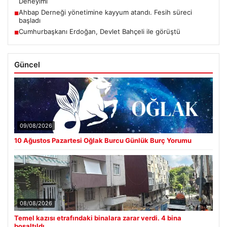
Deneyimi
Ahbap Derneği yönetimine kayyum atandı. Fesih süreci
■
başladı
Cumhurbaşkanı Erdoğan, Devlet Bahçeli ile görüştü
■
Güncel
09/08/2026
10 Ağustos Pazartesi Oğlak Burcu Günlük Burç Yorumu
08/08/2026
Temel kazısı etrafındaki binalara zarar verdi. 4 bina
boşaltıldı