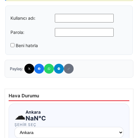
Kullanıcı adı:
Parola:
Beni hatırla
Paylaş:
Hava Durumu
☁
Ankara
NaN°C
ŞEHIR SEÇ