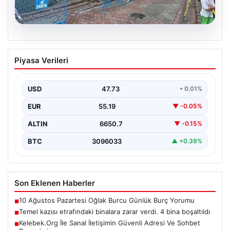
08.08.2026
Temel kazısı etrafındaki binalara zarar
Piyasa Verileri
verdi. 4 bina boşaltıldı
USD
47.73
• 0.01%
EUR
55.19
▼ -0.05%
ALTIN
6650.7
▼ -0.15%
BTC
3096033
▲ +0.39%
Son Eklenen Haberler
10 Ağustos Pazartesi Oğlak Burcu Günlük Burç Yorumu
■
Temel kazısı etrafındaki binalara zarar verdi. 4 bina boşaltıldı
■
Kelebek.Org İle Sanal İletişimin Güvenli Adresi Ve Sohbet
■