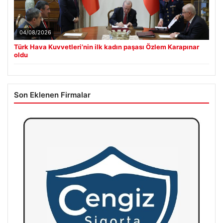
04/08/2026
Türk Hava Kuvvetleri’nin ilk kadın paşası Özlem Karapınar
oldu
Son Eklenen Firmalar