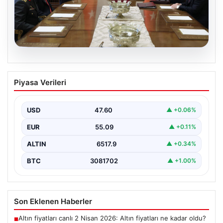
04.08.2026
Türk Hava Kuvvetleri’nin ilk kadın
Piyasa Verileri
paşası Özlem Karapınar oldu
{ "title": "Türk Hava Kuvvetleri'nde Tarihi Bir Adım:
Özlem Karapınar İlk Kadın Paşa Oldu",…
USD
47.60
▲ +0.06%
EUR
55.09
▲ +0.11%
ALTIN
6517.9
▲ +0.34%
BTC
3081702
▲ +1.00%
Son Eklenen Haberler
Altın fiyatları canlı 2 Nisan 2026: Altın fiyatları ne kadar oldu?
■