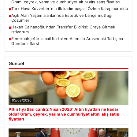
Gram, çeyrek, yarım ve cumhuriyet altını alış satış fiyatları
Türk Hava Kuvvetleri’nin ilk kadın paşası Özlem Karapınar oldu
■
Açık Alan Yaşam alanlarında Estetik ve bahçe mutfağı
■
Çözümleri
Hakan Çalhanoğlu’ndan Transfer Bildirisi: Oraya Gitmek
■
İstiyorum
Fenerbahçe’de İsmail Kartal ve Asensio Arasındaki Tartışma
■
Gündemi Sarstı
Güncel
05/08/2026
Altın fiyatları canlı 2 Nisan 2026: Altın fiyatları ne kadar
oldu? Gram, çeyrek, yarım ve cumhuriyet altını alış satış
fiyatları