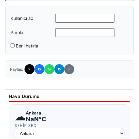
Kullanıcı adı:
Parola:
Beni hatırla
Paylaş:
Hava Durumu
☁
Ankara
NaN°C
ŞEHIR SEÇ