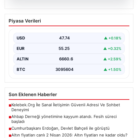
07.08.2026
Ahbap Derneği yönetimine kayyum
Piyasa Verileri
atandı. Fesih süreci başladı
USD
47.74
▲ +0.18%
EUR
55.25
▲ +0.32%
ALTIN
6660.6
▲ +2.59%
BTC
3095604
▲ +1.50%
Son Eklenen Haberler
Kelebek.Org İle Sanal İletişimin Güvenli Adresi Ve Sohbet
■
Deneyimi
Ahbap Derneği yönetimine kayyum atandı. Fesih süreci
■
başladı
Cumhurbaşkanı Erdoğan, Devlet Bahçeli ile görüştü
■
Altın fiyatları canlı 2 Nisan 2026: Altın fiyatları ne kadar oldu?
■