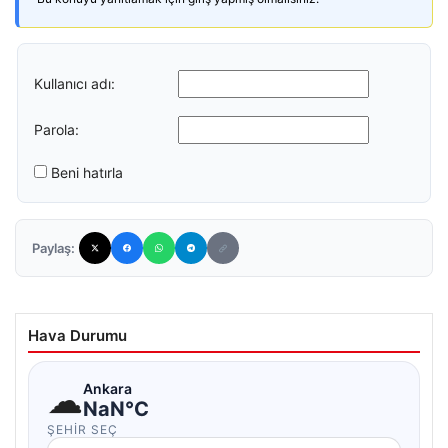
Kullanıcı adı:
Parola:
Beni hatırla
Paylaş:
Hava Durumu
☁
Ankara
NaN°C
ŞEHIR SEÇ