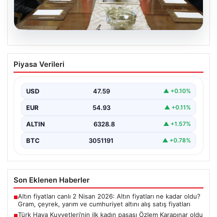
04.08.2026
Türk Hava Kuvvetleri’nin ilk kadın
Piyasa Verileri
paşası Özlem Karapınar oldu
{ "title": "Türk Hava Kuvvetleri'nde Tarihi Bir Adım:
Özlem Karapınar İlk Kadın Paşa Oldu",…
USD
47.59
▲ +0.10%
EUR
54.93
▲ +0.11%
ALTIN
6328.8
▲ +1.57%
BTC
3051191
▲ +0.78%
Son Eklenen Haberler
Altın fiyatları canlı 2 Nisan 2026: Altın fiyatları ne kadar oldu?
■
Gram, çeyrek, yarım ve cumhuriyet altını alış satış fiyatları
Türk Hava Kuvvetleri’nin ilk kadın paşası Özlem Karapınar oldu
■