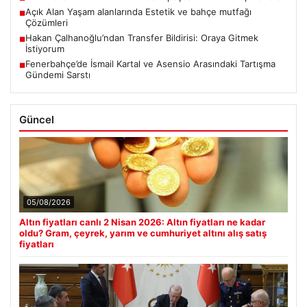
Açık Alan Yaşam alanlarında Estetik ve bahçe mutfağı
■
Çözümleri
Hakan Çalhanoğlu’ndan Transfer Bildirisi: Oraya Gitmek
■
İstiyorum
Fenerbahçe’de İsmail Kartal ve Asensio Arasındaki Tartışma
■
Gündemi Sarstı
Güncel
05/08/2026
Altın fiyatları canlı 2 Nisan 2026: Altın fiyatları ne kadar
oldu? Gram, çeyrek, yarım ve cumhuriyet altını alış satış
fiyatları