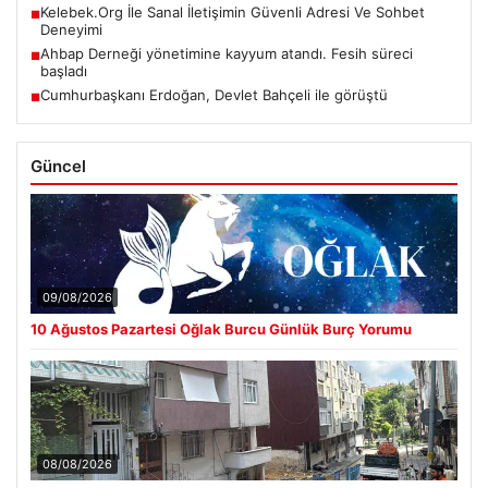
Kelebek.Org İle Sanal İletişimin Güvenli Adresi Ve Sohbet
■
Deneyimi
Ahbap Derneği yönetimine kayyum atandı. Fesih süreci
■
başladı
Cumhurbaşkanı Erdoğan, Devlet Bahçeli ile görüştü
■
Güncel
09/08/2026
10 Ağustos Pazartesi Oğlak Burcu Günlük Burç Yorumu
08/08/2026