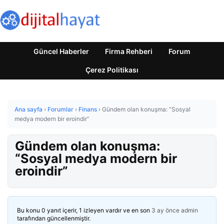
Güncel Haberler
Firma Rehberi
Forum
Çerez Politikası
Ana sayfa
›
Forumlar
›
Finans
›
Gündem olan konuşma: “Sosyal
medya modern bir eroindir”
Gündem olan konuşma:
“Sosyal medya modern bir
eroindir”
Bu konu 0 yanıt içerir, 1 izleyen vardır ve en son
3 ay önce
admin
tarafından güncellenmiştir.