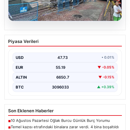
08.08.2026
Temel kazısı etrafındaki binalara zarar
Piyasa Verileri
verdi. 4 bina boşaltıldı
USD
47.73
• 0.01%
EUR
55.19
▼ -0.05%
ALTIN
6650.7
▼ -0.15%
BTC
3096033
▲ +0.39%
Son Eklenen Haberler
10 Ağustos Pazartesi Oğlak Burcu Günlük Burç Yorumu
■
Temel kazısı etrafındaki binalara zarar verdi. 4 bina boşaltıldı
■