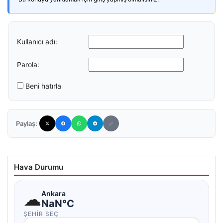
Kullanıcı adı:
Parola:
Beni hatırla
Paylaş:
Hava Durumu
☁
Ankara
NaN°C
ŞEHIR SEÇ